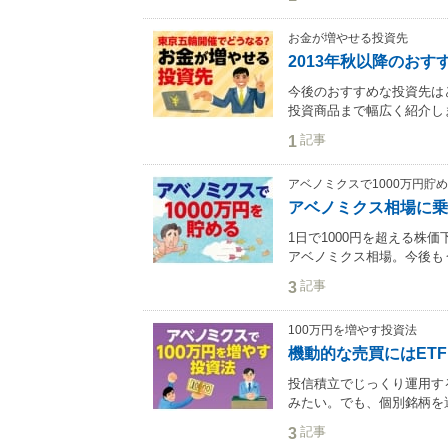
お金が増やせる投資先
2013年秋以降のおす
今後のおすすめな投資先は
投資商品まで幅広く紹介しま
記事
1
アベノミクスで1000万円貯
アベノミクス相場に乗
1日で1000円を超える株
アベノミクス相場。今後もう
記事
3
100万円を増やす投資法
機動的な売買にはET
投信積立でじっくり運用す
みたい。でも、個別銘柄を選
記事
3