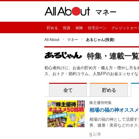
マネー
貯める
投資
保険
住宅ローン
クレジットカー
All About
マネー
あるじゃん(投資)
特集・連載一覧
初心者向けに、お金の貯め方・備え方・増やし方を
ス、おトク・節約コラム、人気FPのお金エッセイ
全て
貯める
株主優待特集
相場の福の神オススメ
相場の福の神として活躍す
券、健康・美容などのオスス
記事
5