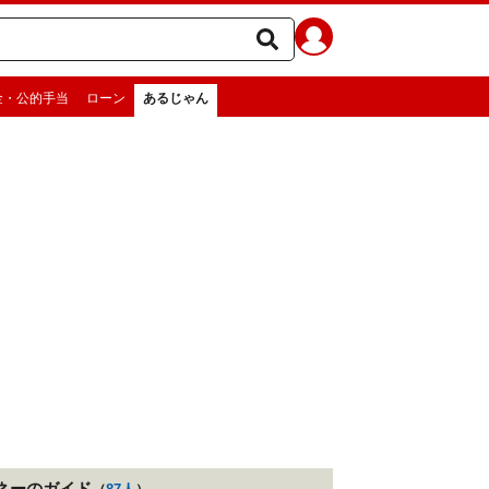
金・公的手当
ローン
あるじゃん
ネー
のガイド