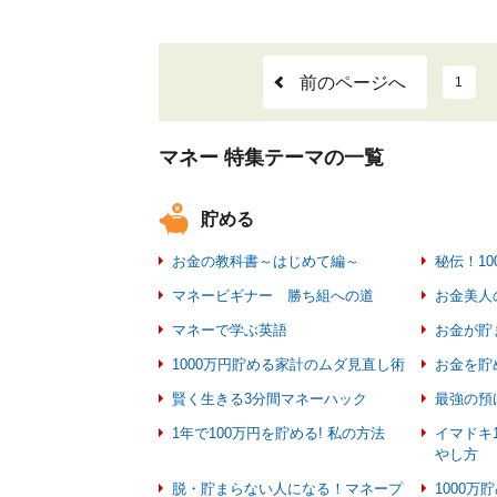
前のページへ
1
マネー 特集テーマの一覧
貯める
お金の教科書～はじめて編～
秘伝！1
マネービギナー 勝ち組への道
お金美人
マネーで学ぶ英語
お金が貯
1000万円貯める家計のムダ見直し術
お金を貯
賢く生きる3分間マネーハック
最強の預
1年で100万円を貯める! 私の方法
イマドキ
やし方
脱・貯まらない人になる！マネープ
1000