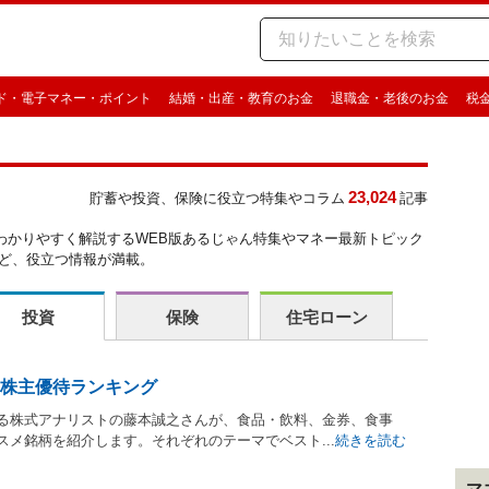
ド・電子マネー・ポイント
結婚・出産・教育のお金
退職金・老後のお金
税
23,024
貯蓄や投資、保険に役立つ特集やコラム
記事
わかりやすく解説するWEB版あるじゃん特集やマネー最新トピック
など、役立つ情報が満載。
投資
保険
住宅ローン
株主優待ランキング
る株式アナリストの藤本誠之さんが、食品・飲料、金券、食事
メ銘柄を紹介します。それぞれのテーマでベスト...
続きを読む
マ