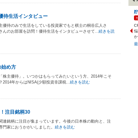
貯
日優待生活インタビュー
主優待のみで生活をしている投資家でもと棋士の桐谷広人さ
C
んのお部屋を訪問！優待生活をインタビューさせて...
続きを読
悩
か
の始め方
「株主優待」。いつかはもらってみたいという方、2014年こそ
014年からはNISA(少額投資非課税...
続きを読む
！注目銘柄30
関連銘柄に注目が集まっています。今後の日本株の動向と、注
専門家におうかがいしました。
続きを読む