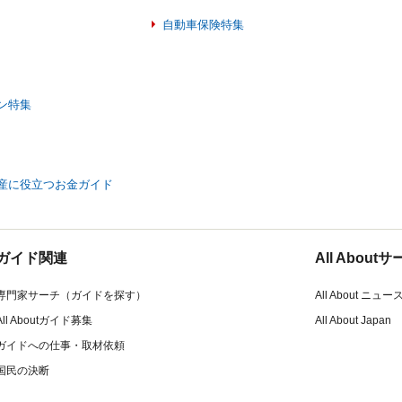
自動車保険特集
ン特集
産に役立つお金ガイド
ガイド関連
All Abou
専門家サーチ（ガイドを探す）
All About ニュー
All Aboutガイド募集
All About Japan
ガイドへの仕事・取材依頼
国民の決断