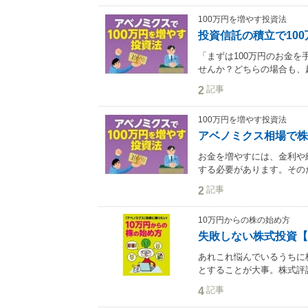
100万円を増やす投資法
投資信託の積立で10
「まずは100万円のお金を
せんか？どちらの場合も、超
記事
2
100万円を増やす投資法
アベノミクス相場で株
お金を増やすには、金利や
する必要があります。そのた
記事
2
10万円からの株の始め方
失敗しない株式投資【
あれこれ悩んでいるうちに
とすることが大事。株式評論
記事
4