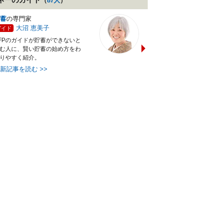
（
87
人
）
蓄
の専門家
企業年金・401k
の専門家
大沼 恵美子
山崎 俊輔
ガイド
ガイド
FPのガイドが貯蓄ができないと
雑誌連載多数の年金ジャーナ
む人に、賢い貯蓄の始め方をわ
トのガイドが今から始める老
りやすく紹介。
金の貯め方を紹介。
最新記事を読む
>>
最新記事を読む
>>