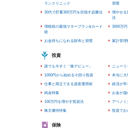
ランクリニック
習慣
30代で貯蓄300万円を目指す必勝法
増やせる
法
増税前の最強マネープラン&カード
3000
術
お金持ちになれる財布と習慣
家計管理
投資
誰でも今すぐ「株デビュー」
ニューリ
1000円から始める小回り投資
本当に大
仕事と両立できる資産運用術
経済が学
純金特集
お金が儲
100万円を増やす投資法
アベノミ
株主優待特集
投資でお
保険