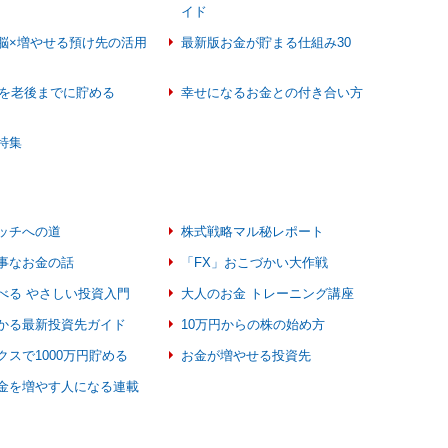
イド
脳×増やせる預け先の活用
最新版お金が貯まる仕組み30
万円を老後までに貯める
幸せになるお金との付き合い方
特集
ッチへの道
株式戦略マル秘レポート
事なお金の話
「FX」おこづかい大作戦
べる やさしい投資入門
大人のお金 トレーニング講座
かる最新投資先ガイド
10万円からの株の始め方
クスで1000万円貯める
お金が増やせる投資先
金を増やす人になる連載