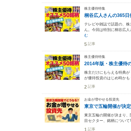
株主優待特集
桐谷広人さんの365
テレビや雑誌で話題の、株
ん。今回は特別に桐谷広人さ
む
記事
5
株主優待特集
2014年版・株主優待
株主だけにもらえる特典が
が優待投資のはじめ時かも？2
記事
2
お金が増やせる投資先
東京で五輪開催が決定
東京五輪の開催が決まり、
目セクター、銘柄について
記事
1