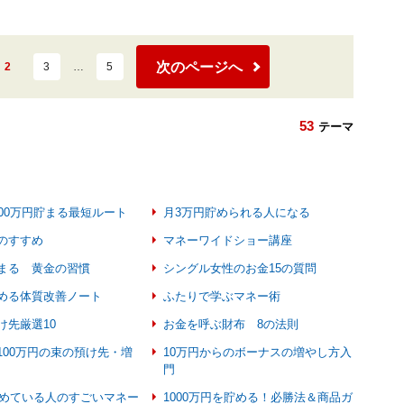
次のページへ
2
3
…
5
53
テーマ
000万円貯まる最短ルート
月3万円貯められる人になる
のすすめ
マネーワイドショー講座
まる 黄金の習慣
シングル女性のお金15の質問
める体質改善ノート
ふたりで学ぶマネー術
け先厳選10
お金を呼ぶ財布 8の法則
100万円の束の預け先・増
10万円からのボーナスの増やし方入
門
万貯めている人のすごいマネー
1000万円を貯める！必勝法＆商品ガ