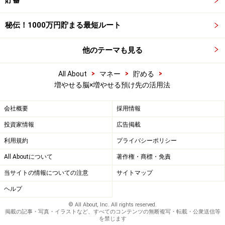
貯蓄
秘伝！1000万円貯まる最短ルート
他のテーマも見る
>
>
>
All About
マネー
貯める
増やせる脳×増やせる預け先の活用法
会社概要
採用情報
投資家情報
広告掲載
利用規約
プライバシーポリシー
All Aboutについて
著作権・商標・免責
当サイトの情報についての注意
サイトマップ
ヘルプ
© All About, Inc. All rights reserved.
掲載の記事・写真・イラストなど、すべてのコンテンツの無断複写・転載・公衆送信等
を禁じます