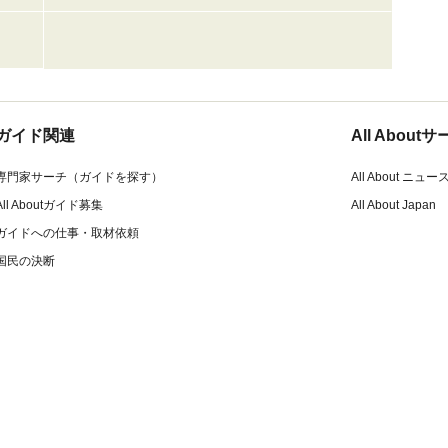
ガイド関連
All Abou
専門家サーチ（ガイドを探す）
All About ニュー
All Aboutガイド募集
All About Japan
ガイドへの仕事・取材依頼
国民の決断