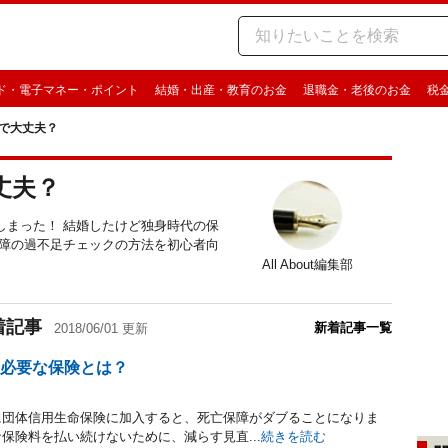
ド・電子マネー・ポイント
結婚・出産・教育のお金
退職金・老後のお金
税
で大丈夫？
丈夫？
しまった！ 結婚したけど独身時代の保
保障の過不足チェックの方法を初心者向
All About編集部
着記事
新着記事一覧
2018/06/01 更新
ら必要な保険とは？
に団体信用生命保険に加入すると、死亡保障がダブることになりま
保険料を払い続けないために、減らす見直...
続きを読む