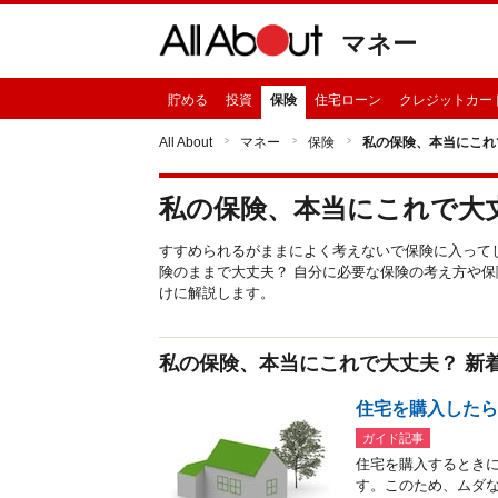
マネー
貯める
投資
保険
住宅ローン
クレジットカー
All About
マネー
保険
私の保険、本当にこれ
私の保険、本当にこれで大
すすめられるがままによく考えないで保険に入って
険のままで大丈夫？ 自分に必要な保険の考え方や
けに解説します。
私の保険、本当にこれで大丈夫？ 新
住宅を購入した
ガイド記事
住宅を購入するとき
す。このため、ムダな