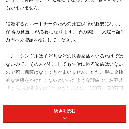
もかまいません。
結婚するとパートナーのための死亡保障が必要になり、
保険の見直しが必要になります。その際は、入院日額1
万円への増額を検討してください。
一方、シングルは子どもなどの扶養家族がいるわけでは
ないので、その人が死亡しても生活に困る家族はいない
ので死亡保障はなくてもかまいません。ただ、親に金銭
的な迷惑をかけたくないといったような理由で、お葬式
代くらいは保険で備えておきたい人は、300万～500万円
の死亡保障を準備して。結婚・出産のタイミングで保障
額を増やす見直しをすることになるので、定期保険で10
続きを読む
年くらいカバーしておけばいいでしょう。
なお、親を扶養している場合は、援助の程度に応じて保