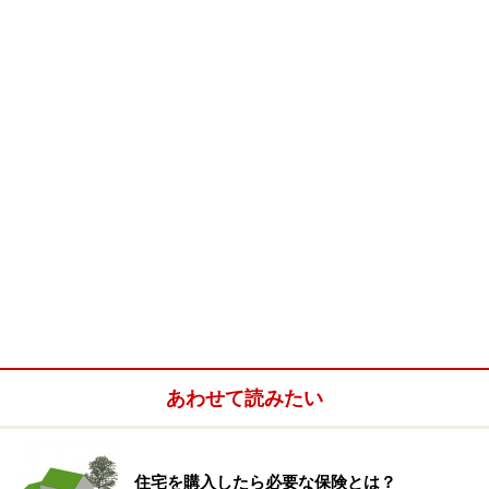
険金額を増やしてください。
結婚したらパートナーのための保険が必要
に
結婚すると、夫・妻ともにパートナーに対する責任が発
生するので、死亡保障を準備しましょう。最近は、結婚
で退職する女性は減っているので、共働きの間はお互い
のお葬式代程度の300万～500万円でかまいません。夫婦
ともに収入源があれば、パートナーの死亡で受ける経済
的ダメージはさほど大きくないからです。
あわせて読みたい
結婚を機に退職して専業・パート主婦になった場合は、
夫死亡後、妻が再就職するまでの生活費をカバーする意
味合いで夫の死亡保障額は1000万円程度にします。出産
住宅を購入したら必要な保険とは？