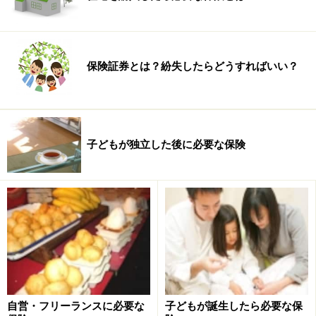
で増額の見直しをすることになるので、定期保険で10年
くらいをカバーしておきます。
夫婦ともに、医療保障は必要です。シングル時代に入り
保険証券とは？紛失したらどうすればいい？
そびれていた人は、このタイミングできちんと手当て
を。終身型の医療保険で入院日額1万円が望ましいです
が、死亡保障も含めた保険料負担が厳しいようなら、入
子どもが独立した後に必要な保険
院日額5000円でもOKです。家計に余裕ができたら入院
日額1万円にアップする見直しをしましょう。
なお、女性は妊娠が分かってからだと保険に入りにくく
なるので、婚約したら医療保険だけでも入るようにして
ください。
※夫の死亡保障額は妻の職業で異なる。
自営・フリーランスに必要な
子どもが誕生したら必要な保