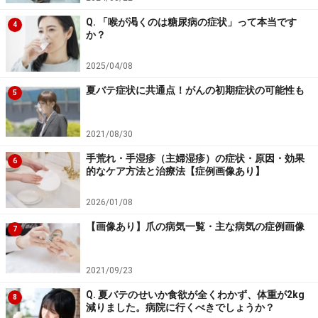
Q. 「喉が渇くのは糖尿病の症状」って本当です
4
か？
2025/04/08
夏バテ症状に共通点！がんの初期症状の可能性も
5
2021/08/30
手荒れ・手湿疹（主婦湿疹）の症状・原因・効果
6
的なケア方法と治療法【症例画像あり】
2026/01/08
【画像あり】爪の病気一覧・主な病気の症例画像
7
2021/09/23
Q. 夏バテのせいか食欲が全くわかず、体重が2kg
8
減りました。病院に行くべきでしょうか？