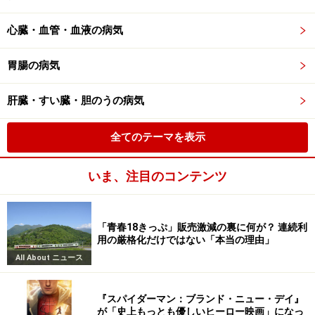
心臓・血管・血液の病気
胃腸の病気
肝臓・すい臓・胆のうの病気
全てのテーマを表示
いま、注目のコンテンツ
「青春18きっぷ」販売激減の裏に何が？ 連続利
用の厳格化だけではない「本当の理由」
All About ニュース
『スパイダーマン：ブランド・ニュー・デイ』
が「史上もっとも優しいヒーロー映画」になっ