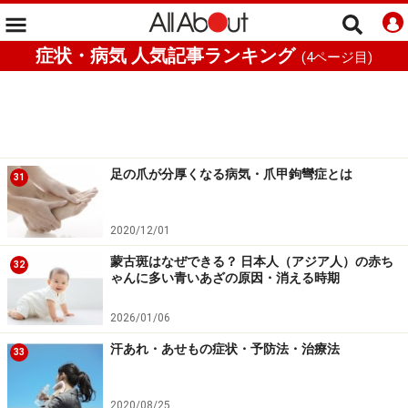
症状・病気 人気記事ランキング
(
4
ページ目)
足の爪が分厚くなる病気・爪甲鉤彎症とは
31
2020/12/01
蒙古斑はなぜできる？ 日本人（アジア人）の赤ち
32
ゃんに多い青いあざの原因・消える時期
2026/01/06
汗あれ・あせもの症状・予防法・治療法
33
2020/08/25