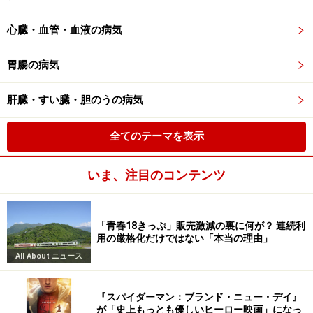
心臓・血管・血液の病気
胃腸の病気
肝臓・すい臓・胆のうの病気
全てのテーマを表示
いま、注目のコンテンツ
「青春18きっぷ」販売激減の裏に何が？ 連続利
用の厳格化だけではない「本当の理由」
All About ニュース
『スパイダーマン：ブランド・ニュー・デイ』
が「史上もっとも優しいヒーロー映画」になっ