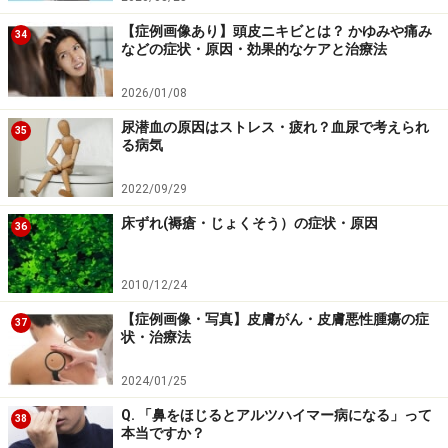
【症例画像あり】頭皮ニキビとは？ かゆみや痛み
34
などの症状・原因・効果的なケアと治療法
2026/01/08
尿潜血の原因はストレス・疲れ？血尿で考えられ
35
る病気
2022/09/29
床ずれ(褥瘡・じょくそう）の症状・原因
36
2010/12/24
【症例画像・写真】皮膚がん・皮膚悪性腫瘍の症
37
状・治療法
2024/01/25
Q. 「鼻をほじるとアルツハイマー病になる」って
38
本当ですか？