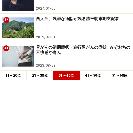
2024/01/05
西太后、残虐な逸話が残る清王朝末期支配者
39
2019/07/01
胃がんの初期症状・進行胃がんの症状…みぞおちの
40
不快感や痛み
2023/08/28
11～20位
21～30位
31～40位
41～50位
51～60位