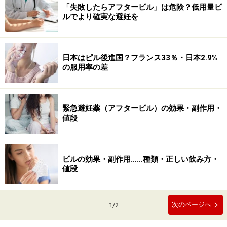
「失敗したらアフターピル」は危険？低用量ピ
ルでより確実な避妊を
日本はピル後進国？フランス33％・日本2.9%
の服用率の差
緊急避妊薬（アフターピル）の効果・副作用・
値段
ピルの効果・副作用……種類・正しい飲み方・
値段
次のページへ
1
/
2