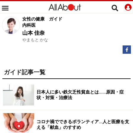
女性の健康
ガイド
内科医
山本 佳奈
やまもと かな
ガイド記事一覧
日本人に多い鉄欠乏性貧血とは……原因・症
状・対策・治療法
コロナ禍でできるボランティア…人と医療を支
える「献血」のすすめ