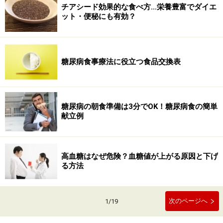
チアシード効果的な食べ方…栄養豊富でダイエ
ット・便秘にも有効？
糖尿病食事療法に役立つ食品交換表
糖尿病の朝食準備は3分でOK！糖尿病食の簡単
献立例
高血糖はなぜ危険？血糖値が上がる原因と下げ
る方法
次のページへ
1
/
19