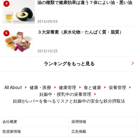
油の種類で健康効果は違う？体によい油・悪い油
4
直前に摂ったりと、自分の体調に合う摂取タイミングを
見つけましょう。便秘に悩まされている人は、十分な水
2016/09/03
分と不溶性食物繊維の摂取をするようにしましょう。
３大栄養素（炭水化物・たんぱく質・脂質）
5
あなたの周りにも、”努力”してレバーを食べている妊婦
さんがいれば、努力しないように教えてあげましょう！
2015/10/25
ランキングをもっと見る
【関連記事】
妊活の基礎知識・妊活中の食事や運動、注意点など
を解説！
>
>
>
>
>
All About
健康・医療
健康管理
食と健康
栄養管理
>
妊娠中・授乳中の栄養管理
妊娠中の食事の疑問！OK・NGな食べ物・飲み物
妊婦がレバーを食べるリスクと妊娠中の安全な鉄分摂取法
は？
妊娠中の摂取するカロリー目安を初期・中期・後期
会社概要
採用情報
別に解説！
投資家情報
広告掲載
授乳中の食事は母乳に影響する？栄養と食の基本