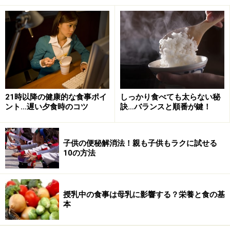
妊娠を計画する人や妊娠3か月以内の人は、大量摂取を
避けましょう。」と掲載されています。授乳婦のビタミ
ンA推奨量は1,100-1,150μgRE/日です。
豚レバーは100g当たり13,000μg、鶏レバーは100g当た
り14,000μg、牛レバーは100g当たり1,100μgのビタミン
Aを含みます。100グラムの重さの目安は、一口サイズの
21時以降の健康的な食事ポイ
しっかり食べても太らない秘
ント…遅い夕食時のコツ
訣…バランスと順番が鍵！
角切り肉が5個分くらいです。よって、特に意識せずに
食べると、すぐに過剰摂取になるので注意する必要があ
ります。レバーはよくない＆避けましょうと書きました
子供の便秘解消法！親も子供もラクに試せる
10の方法
が、レバーが好物という人は、完全に避けるのではなく
分量に注意しながら食べるようにしましょう。ただ、今
でも「レバーをたくさん食べるように」と指示を出す医
授乳中の食事は母乳に影響する？栄養と食の基
師や栄養士が存在するようで、本当に過剰摂取になる可
本
能性もあります。みんなで気をつけたいところです。