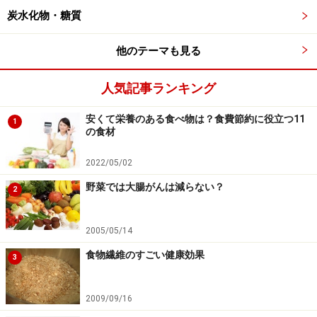
炭水化物・糖質
食べ物から必要な鉄分を摂取するのが好ましいのが事実
他のテーマも見る
です。しかし、日頃から鉄分が不足している人が、急に
十分な鉄の摂取を目指すのは難しいものです。鉄分のこ
人気記事ランキング
とばかりに気を取られて、レバーなど、同じものばかり
を過剰摂取したり、全体の栄養バランスが悪くなる恐れ
安くて栄養のある食べ物は？食費節約に役立つ11
1
の食材
もあります。
2022/05/02
貧血になってしまい、病院で処方される鉄剤の副作用と
野菜では大腸がんは減らない？
2
して、吐き気や便秘がよくみられるようです。貧血にな
ってから処方されるサプリメントは鉄分を多く含みます
2005/05/14
ので、副作用が出やすくなるようです。食事から摂るの
が難しい場合は、
無理をせずに、貧血になる前から、一
食物繊維のすごい健康効果
3
日に必要とされる鉄のサプリメントを摂取する
のも良い
と思いますので、医師と相談しましょう。サプリメント
2009/09/16
摂取で吐き気がする人は、食事と一緒に摂ったり、寝る