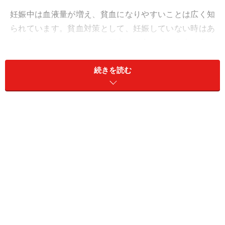
妊娠中は血液量が増え、貧血になりやすいことは広く知
られています。貧血対策として、妊娠していない時はあ
まり食べなかったレバーを努力して食べている人は多い
ようです。ガイド自身が妊婦だった時に、妊娠に関する
続きを読む
ウェブサイトやブログを見ていたときに、貧血対策にレ
バーを勧めているサイトや、努力してレバーを食べてい
る妊婦さんのブログなどを数多く目にしました。
＜目次＞