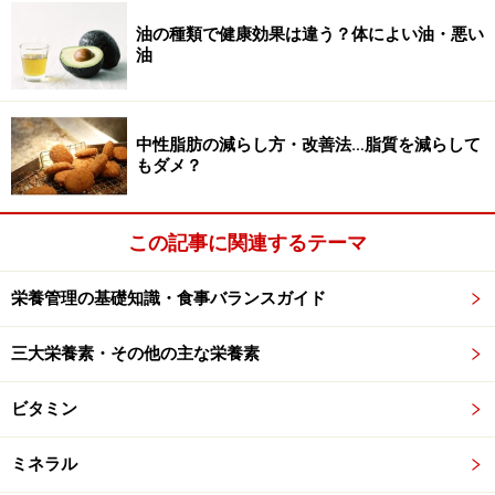
油の種類で健康効果は違う？体によい油・悪い
妊娠中の鉄不足で起こること・リスク
油
鉄分の不足は、妊婦さんの体力の問題だけでなく、早産
との関連も示唆されています。一般的に貧血が顕著にな
中性脂肪の減らし方・改善法…脂質を減らして
るのは妊娠後期ですが、後期に入る前の鉄不足によるリ
もダメ？
スクを懸念するリサーチもあるようです。
この記事に関連するテーマ
妊娠中の鉄不足による貧血対処法
栄養管理の基礎知識・食事バランスガイド
日本人の食事摂取基準（2015年版）によると、推奨され
三大栄養素・その他の主な栄養素
る１日の鉄の量は、月経のある成人女性では10.5mg、妊
娠中期·後期では21～21.5mgです。残念ながら、平成29
ビタミン
年の国民健康·栄養調査では、20歳～49歳女性の鉄の摂取
量は6.4～6.8mgで、一般的な食事では鉄はとても不足し
ミネラル
やすいことが分かります。