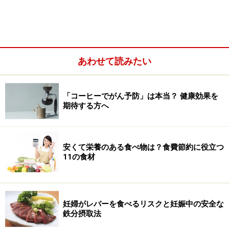
あわせて読みたい
妊娠中のレバーの食べ過ぎは「ビタミンAの過剰摂
取」のリスクに
妊娠中の鉄不足で起こること・リスク
「コーヒーでがん予防」は本当？ 健康効果を
期待する方へ
妊娠中の鉄不足による貧血対処法
安くて栄養のある食べ物は？食費節約に役立つ
11の食材
妊娠中のレバーの食べ過ぎは「ビタミンAの
過剰摂取」のリスクに
国立健康・栄養研究所のウェブサイトには、「レバーな
妊婦がレバーを食べるリスクと妊娠中の安全な
どには、ビタミンAが多く含まれていますが、過剰摂取
鉄分摂取法
により先天奇形が増加することが報告されているため、