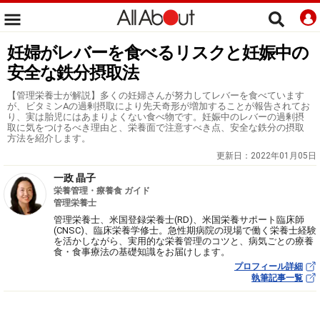
妊婦がレバーを食べるリスクと妊娠中の
安全な鉄分摂取法
【管理栄養士が解説】多くの妊婦さんが努力してレバーを食べています
が、ビタミンAの過剰摂取により先天奇形が増加することが報告されてお
り、実は胎児にはあまりよくない食べ物です。妊娠中のレバーの過剰摂
取に気をつけるべき理由と、栄養面で注意すべき点、安全な鉄分の摂取
方法を紹介します。
更新日：
2022年01月05日
一政 晶子
栄養管理・療養食 ガイド
管理栄養士
管理栄養士、米国登録栄養士(RD)、米国栄養サポート臨床師
(CNSC)、臨床栄養学修士。急性期病院の現場で働く栄養士経験
を活かしながら、実用的な栄養管理のコツと、病気ごとの療養
食・食事療法の基礎知識をお届けします。
プロフィール詳細
執筆記事一覧