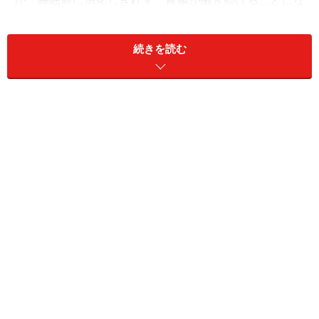
が、睡眠前に消化しきれず、胃腸が働き続けることにな
ります。そうなると、たとえば22時に夕食をとった場
合、眠れるのは早くても0時過ぎ。体のためには十分な
続きを読む
睡眠も必要ですから、「21時までの夕食」は体にとって
ごく自然なことだといえます。
もしも、あなたが毎朝のように胃がもたれる不調を感じ
ているなら、遅い時間の飲食が原因かもしれません。ま
た、胃の中に大量に食べものが残っていると、就寝後も
胃が働きつづけて、いわば消化器官はフル稼働状態とな
ってしまうため、なかなか寝つけなくなる場合もありま
す。