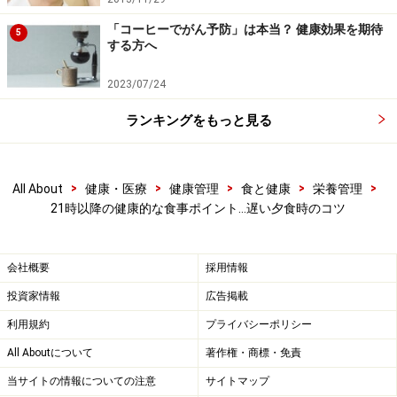
※記事内容は執筆時点のものです。最新の内容をご確認くださ
「コーヒーでがん予防」は本当？ 健康効果を期待
い。
5
する方へ
※当サイトにおける医師・医療従事者等による情報の提供は、診
断・治療行為ではありません。診断・治療を必要とする方は、適
切な医療機関での受診をおすすめいたします。記事内容は執筆者
2023/07/24
個人の見解によるものであり、全ての方への有効性を保証するも
のではありません。当サイトで提供する情報に基づいて被ったい
ランキングをもっと見る
かなる損害についても、当社、各ガイド、その他当社と契約した
情報提供者は一切の責任を負いかねます。
免責事項
>
>
>
>
>
All About
健康・医療
健康管理
食と健康
栄養管理
21時以降の健康的な食事ポイント…遅い夕食時のコツ
会社概要
採用情報
投資家情報
広告掲載
利用規約
プライバシーポリシー
All Aboutについて
著作権・商標・免責
当サイトの情報についての注意
サイトマップ