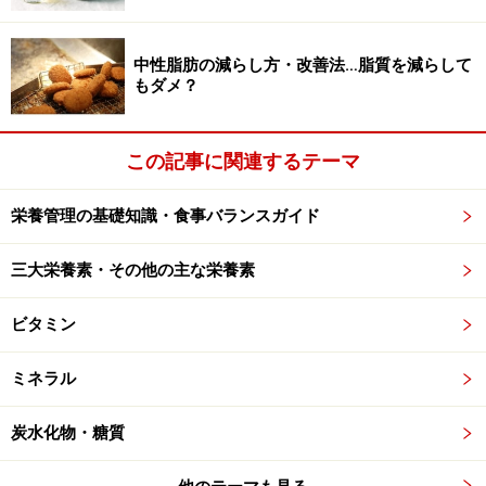
るのがポイントです。
中性脂肪の減らし方・改善法…脂質を減らして
当然ですが、夕食時にはアルコールも控えめにするのが
もダメ？
理想的。冷たい飲み物は内臓の休息モードに逆行するの
で、一日の終わりに近い時間帯は、飲み物は温かいもの
この記事に関連するテーマ
をとるようにしましょう。
栄養管理の基礎知識・食事バランスガイド
遅い時間に夕食や夜食をとるときの注意点
三大栄養素・その他の主な栄養素
どうしても夕食の時間が遅くなるなら、「分食」がおす
ビタミン
すめです。分食はその字の通り、食事を分割して食べる
ということです。夕食までのつなぎとして、17～18時く
ミネラル
らいに軽い食事をとりましょう。昼食後から次の食事ま
でに長く時間があくと、血糖値が低下してしまいます。
炭水化物・糖質
分食はこれを防止し、帰宅後遅い時間の食べ過ぎを防ぐ