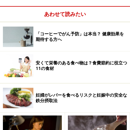
あわせて読みたい
「コーヒーでがん予防」は本当？ 健康効果を
期待する方へ
安くて栄養のある食べ物は？食費節約に役立つ
11の食材
夕食は脂質を控えて消化によいものを
夜遅い時間の食事が体に悪いとわかっていても、生活が
多様化している現代人には、避けられないこともあるで
妊婦がレバーを食べるリスクと妊娠中の安全な
鉄分摂取法
しょう。また、深夜の飲食が体によくないからと、夕食
を抜いてしまうのも問題です。
あなたは「空腹で眠れない」、という経験をしたことは