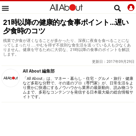
21時以降の健康的な食事ポイント…遅い
夕食時のコツ
残業で夕食が遅くなることが多かったり、深夜に夜食を食べることにな
ってしまったり……やむを得ず不規則な食生活を送っている人も少なくあ
りません。健康を守るために大切な、21時以降の食事のポイントを解説
します。
更新日：
2017年09月29日
All About 編集部
「All About」は、マネー・暮らし・住宅・グルメ・旅行・健康
など多彩な分野で、その道のプロ（専門家）が、日常生活をよ
り豊かに快適にするノウハウから業界の最新動向、読み物コラ
ムまで、多彩なコンテンツを発信する日本最大級の総合情報サ
イトです。