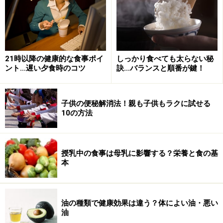
ありませんか？ これは、前の食事から時間が経ち過ぎて
いるために、内分泌臓器が何かを食べるように胃に呼び
かけているからです。それでも胃の中が「から」だと、
肝臓などが、体内で必要な栄養素を作りだそうとするた
21時以降の健康的な食事ポイ
しっかり食べても太らない秘
め、脳も内臓も覚醒状態となってしまうからです。それ
ント…遅い夕食時のコツ
訣…バランスと順番が鍵！
よりは、夜遅い時間でも適度に食べたほうがよいでしょ
う。もちろん、消化のよいもので、いつもの夕食よりも
子供の便秘解消法！親も子供もラクに試せる
少なめにします。
10の方法
夜は消化器系の臓器が休息に向かうタイミングなので、
臓器のはたらきはにぶくなっています。消化に時間がか
授乳中の食事は母乳に影響する？栄養と食の基
かる牛肉のステーキやカツ丼、唐揚げ定食、ハンバーグ
本
など脂質の多い食事は避けるようにしてください。夕飯
後は運動もしないでしょうから、エネルギー源になる糖
質は多くは必要ありません。夕食は、１日の活動で消費
油の種類で健康効果は違う？体によい油・悪い
油
された栄養を補うためと考えて、食べ過ぎないようにす