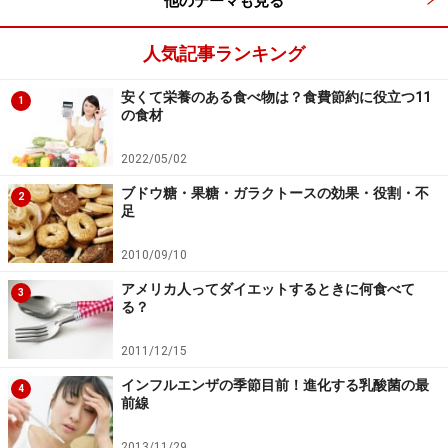
他のテーマも見る
ことにもなります。
人気記事ランキング
軽い食事には、おにぎりやサンドイッチなど、糖質をメ
インにしてもかまいません。片手で食べられるようなバ
安くて栄養のある食べ物は？食費節約に役立つ11
1
ータイプの栄養調整食品を活用するのもよいでしょう。
の食材
もちろん帰宅後の夕食も軽くします。
2022/05/02
ブドウ糖・果糖・ガラクトースの効果・役割・不
なお、20時を過ぎると活動量の低下に伴い、糖質が余り
2
足
がちになるため、脂肪に変わりやすくなります。夜遅い
食事には糖質の多いものは控え、メニューは野菜を中心
2010/09/10
にしましょう。野菜は消化をよくするために、汁物や煮
アメリカ人ってダイエットするときに何食べて
3
る？
た物がよいでしょう。低カロリーのものを選ぶと、内臓
への負担も少なくなります。小腹がすいたときの夜食
2011/12/15
は、手軽な麺類やお茶漬けなどになりがちですが、ビタ
インフルエンザの季節目前！進化する乳酸菌の最
4
ミンやミネラルを含む野菜を意識的に食べるようにしま
前線
しょう。（監修：
管理栄養士・一政 晶子
）
2013/11/29