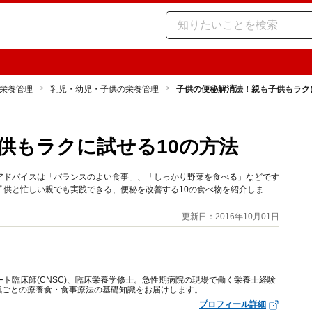
栄養管理
乳児・幼児・子供の栄養管理
子供の便秘解消法！親も子供もラク
供もラクに試せる10の方法
アドバイスは「バランスのよい食事」、「しっかり野菜を食べる」などです
子供と忙しい親でも実践できる、便秘を改善する10の食べ物を紹介しま
更新日：2016年10月01日
ート臨床師(CNSC)、臨床栄養学修士。急性期病院の現場で働く栄養士経験
気ごとの療養食・食事療法の基礎知識をお届けします。
プロフィール詳細