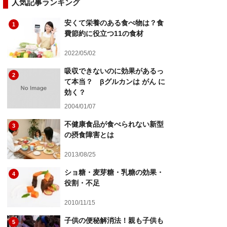
人気記事ランキング
安くて栄養のある食べ物は？食
1
費節約に役立つ11の食材
2022/05/02
吸収できないのに効果があるっ
2
て本当？ βグルカンは がん に
効く？
2004/01/07
不健康食品が食べられない新型
3
の摂食障害とは
2013/08/25
ショ糖・麦芽糖・乳糖の効果・
4
役割・不足
2010/11/15
子供の便秘解消法！親も子供も
5