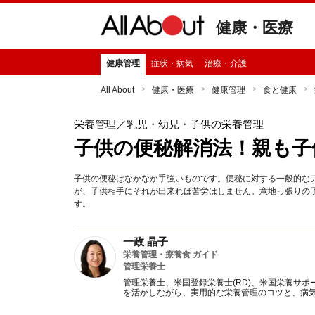
健康・医療
健康管理
症状・病気
治療・介護
All About
健康・医療
健康管理
食と健康
栄養管理
／乳児・幼児・子供の栄養管理
子供の便秘解消法！親も子
子供の便秘はなかなか手強いものです。便秘に対する一般的な
が、子供相手にそれが出来れば苦労はしません。意地っ張りの
す。
一政 晶子
栄養管理・療養食 ガイド
管理栄養士
管理栄養士、米国登録栄養士(RD)、米国栄養サポ
を活かしながら、実用的な栄養管理のコツと、病