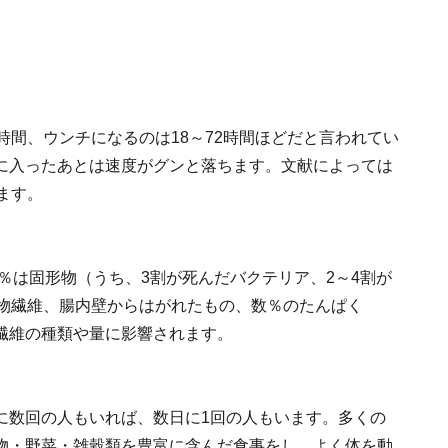
時間、ウンチになるのは18～72時間ほどだと言われてい
に入ったあとは速度がグンと落ちます。文献によっては
ます。
5％は固形物（うち、3割が死んだバクテリア、2～4割が
食物繊維、腸内壁からはがれたもの、数％のたんぱく
繊維の種類や量に影響されます。
に数回の人もいれば、数日に1回の人もいます。多くの
物・野菜・雑穀類を豊富に含んだ食事をし、よく体を動