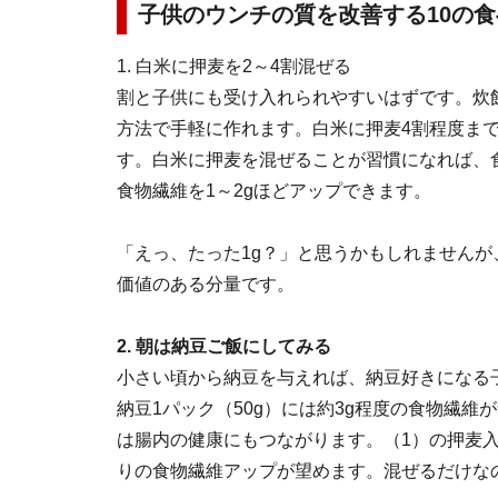
子供のウンチの質を改善する10の食
1. 白米に押麦を2～4割混ぜる
割と子供にも受け入れられやすいはずです。炊
方法で手軽に作れます。白米に押麦4割程度ま
す。白米に押麦を混ぜることが習慣になれば、
食物繊維を1～2gほどアップできます。
「えっ、たった1g？」と思うかもしれませんが
価値のある分量です。
2. 朝は納豆ご飯にしてみる
小さい頃から納豆を与えれば、納豆好きになる
納豆1パック（50g）には約3g程度の食物繊維
は腸内の健康にもつながります。（1）の押麦
りの食物繊維アップが望めます。混ぜるだけな