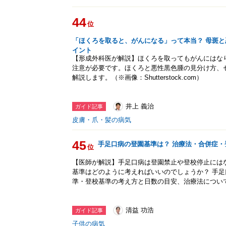
44
位
「ほくろを取ると、がんになる」って本当？ 母斑
イント
【形成外科医が解説】ほくろを取ってもがんにはな
注意が必要です。ほくろと悪性黒色腫の見分け方、
解説します。（※画像：Shutterstock.com）
井上 義治
ガイド記事
皮膚・爪・髪の病気
45
手足口病の登園基準は？ 治療法・合併症・
位
【医師が解説】手足口病は登園禁止や登校停止には
基準はどのように考えればいいのでしょうか？ 手
準・登校基準の考え方と日数の目安、治療法につい
清益 功浩
ガイド記事
子供の病気