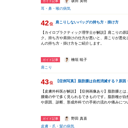
坂田 英明
ガイド記事
耳・鼻・喉の病気
42
肩こりしないバッグの持ち方・掛け方
位
【カイロプラクティック理学士が解説】肩こりの原
ク。持ち方や肩掛けの仕方が悪いと、肩こりが悪化
んの持ち方・掛け方をご紹介します。
檜垣 暁子
ガイド記事
肩こり
43
【症例写真】脂肪腫は自然消滅する？原因
位
【皮膚外科医が解説】【症例画像あり】脂肪腫とは
腫瘍の中で多く見られるできものです。脂肪種が自
や原因、診断、形成外科での手術の流れや痛みにつ
野田 真喜
ガイド記事
皮膚・爪・髪の病気