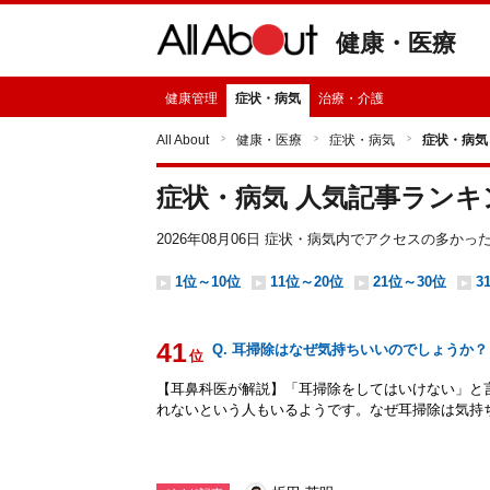
健康・医療
健康管理
症状・病気
治療・介護
All About
健康・医療
症状・病気
症状・病気
症状・病気 人気記事ランキ
2026年08月06日
症状・病気
内でアクセスの多かっ
1位～10位
11位～20位
21位～30位
3
41
Q. 耳掃除はなぜ気持ちいいのでしょうか？
位
【耳鼻科医が解説】「耳掃除をしてはいけない」と
れないという人もいるようです。なぜ耳掃除は気持