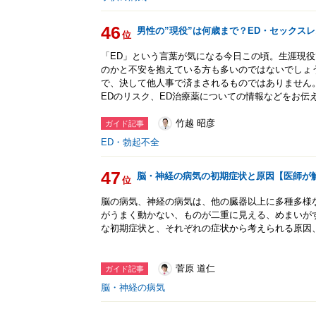
46
男性の”現役”は何歳まで？ED・セックス
位
「ED」という言葉が気になる今日この頃。生涯現
のかと不安を抱えている方も多いのではないでしょ
で、決して他人事で済まされるものではありません
EDのリスク、ED治療薬についての情報などをお伝
竹越 昭彦
ガイド記事
ED・勃起不全
47
脳・神経の病気の初期症状と原因【医師が
位
脳の病気、神経の病気は、他の臓器以上に多種多様
がうまく動かない、ものが二重に見える、めまいが
な初期症状と、それぞれの症状から考えられる原因
菅原 道仁
ガイド記事
脳・神経の病気