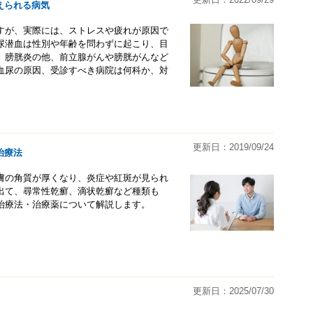
えられる病気
すが、実際には、ストレスや疲れが原因で
尿潜血は性別や年齢を問わずに起こり、目
。膀胱炎の他、前立腺がんや膀胱がんなど
血尿の原因、受診すべき病院は何科か、対
更新日：2019/09/24
治療法
膚の角質が厚くなり、炎症や紅斑が見られ
出て、尋常性乾癬、滴状乾癬など種類も
治療法・治療薬について解説します。
更新日：2025/07/30