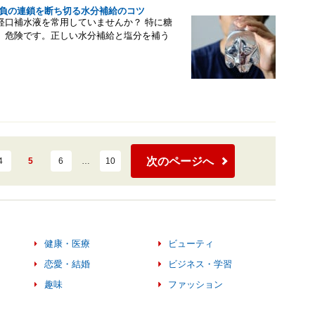
、負の連鎖を断ち切る水分補給のコツ
経口補水液を常用していませんか？ 特に糖
、危険です。正しい水分補給と塩分を補う
次のページへ
4
5
6
…
10
健康・医療
ビューティ
恋愛・結婚
ビジネス・学習
趣味
ファッション