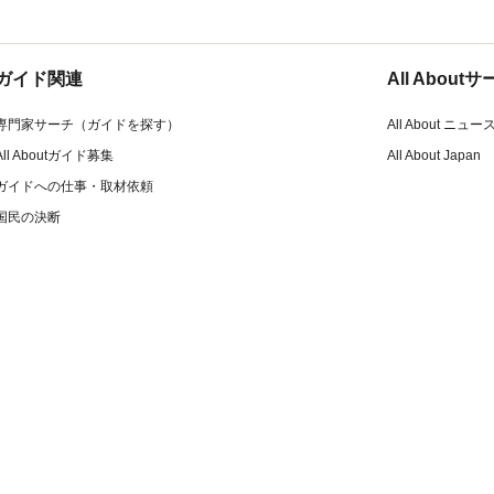
ガイド関連
All Abou
専門家サーチ（ガイドを探す）
All About ニュー
All Aboutガイド募集
All About Japan
ガイドへの仕事・取材依頼
国民の決断