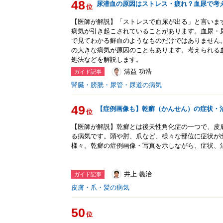
48
尿潜血の原因はストレス・疲れ？血尿で考
位
【医師が解説】「ストレスで血尿が出る」と言いま
病気が引き起こされていることがあります。血尿・
で見てわかる鮮血のようなものだけではありません
の大きな病気が原因のこともあります。考えられる
処法などを解説します。
清益 功浩
ガイド記事
腎臓・膀胱・尿管・尿道の病気
49
【症例画像も】乾癬（かんせん）の症状・
位
【医師が解説】乾癬とは後天性角化症の一つで、皮
る病気です。頭や肘、爪など、様々な部位に症状が
様々。乾癬の症例画像・写真を示しながら、症状、
井上 義治
ガイド記事
皮膚・爪・髪の病気
50
位