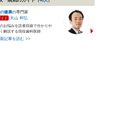
（
48
人
）
の健康
の専門家
睡眠
の専門家
丸山 和弘
坪田 聡
ガイド
ガイド
のお悩みを読者目線で分かりや
日本を睡眠先進国にするため
く解説する現役歯科医師
しい快眠習慣の普及に努める
医
最新記事を読む
>>
最新記事を読む
>>