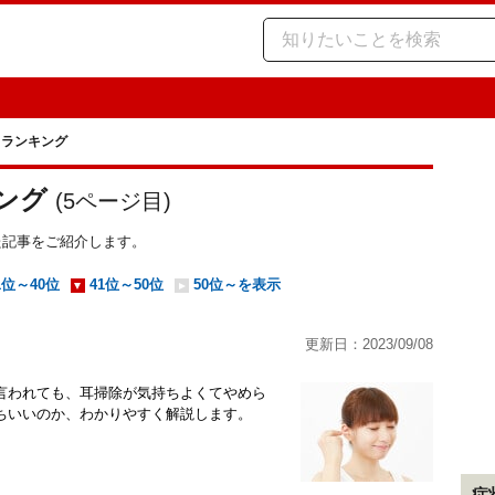
 ランキング
ング
(
5
ページ目)
た記事をご紹介します。
1位～40位
41位～50位
50位～を表示
更新日：2023/09/08
言われても、耳掃除が気持ちよくてやめら
ちいいのか、わかりやすく解説します。
症