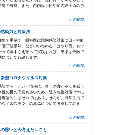
影響の有無、また、白内障手術や緑内障手術の予
目の病気
の感染力と対策法
極めて重要で、眼科医は院内感染対策に日々神経
「咽頭結膜熱」などのいわゆる「はやり目」もウ
一方で基本さえ守って実践すれば、感染は予防で
法について解説します。
目の病気
る新型コロナウイルス対策
感染する」という情報に、多くの方が不安を感じ
ス性の目の病気も多いため、院内感染対策は常に
は理論的にはゼロではありませんが、日常生活で
のウイルス感染」の真偽について考察してみま
目の病気
への思いと今考えたいこと