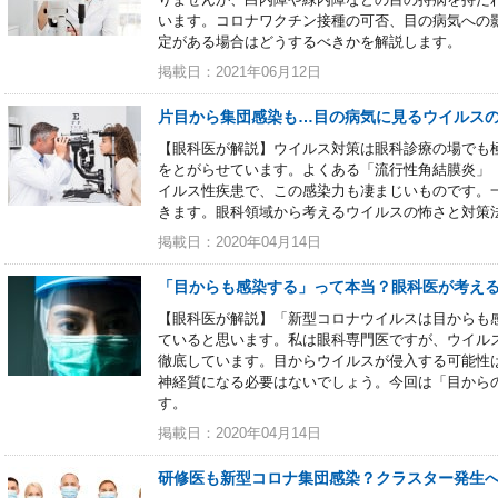
います。コロナワクチン接種の可否、目の病気への
定がある場合はどうするべきかを解説します。
掲載日：2021年06月12日
片目から集団感染も…目の病気に見るウイルス
【眼科医が解説】ウイルス対策は眼科診療の場でも
をとがらせています。よくある「流行性角結膜炎」
イルス性疾患で、この感染力も凄まじいものです。
きます。眼科領域から考えるウイルスの怖さと対策
掲載日：2020年04月14日
「目からも感染する」って本当？眼科医が考え
【眼科医が解説】「新型コロナウイルスは目からも
ていると思います。私は眼科専門医ですが、ウイル
徹底しています。目からウイルスが侵入する可能性
神経質になる必要はないでしょう。今回は「目から
す。
掲載日：2020年04月14日
研修医も新型コロナ集団感染？クラスター発生