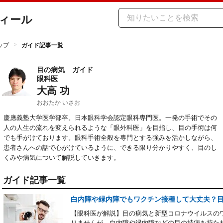
ィール
ップ
ガイド記事一覧
目の病気
ガイド
眼科医
大高 功
おおたか いさお
慶應義塾大学医学部卒。日本眼科学会認定眼科専門医。一発の手術でその
人の人生の流れを変えられるような「眼外科医」を目指し、目の手術は何
でも手がけております。眼科手術全般を専門とする強みを活かしながら、
患者さんへの話で心がけているように、できる限り分かりやすく、目のし
くみや病気について解説していきます。
ガイド記事一覧
白内障や緑内障でもワクチン接種して大丈夫？
【眼科医が解説】目の病気と新型コロナウイルスの
りませんが、白内障や緑内障などの目の持病を持た