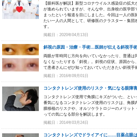
【眼科医が解説】新型コロナウイルス感染症の拡大
が進められていますが、そんな中、出身校の医学部
まったという報道を目にしました。今回は一人の医
たい一人の人間として、研修医のクラスター・集団
す。
掲載日：2020年04月13日
斜視の原因・治療・手術…医師が伝える斜視手
両眼が常時同じ方向を向いていなかったり、普通は
なくなったりする「斜視」。斜視の症状、原因から
て患者さんにぜひ知っておいていただきたい斜視手
掲載日：2016年09月01日
コンタクトレンズ使用のリスク・気になる眼障
コンタクトレンズ使用で角膜にキズがついた、とい
番気になるコンタクトレンズ使用のリスクは、角膜
膜移植のリスクや、オルソケラトロジーのメリット
っての気になる部分を解説します。
掲載日：2014年03月24日
コンタクトレンズでドライアイに……目薬点眼は