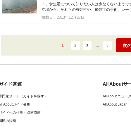
ト、食生活について知りたい人は少なくないようで
立場から、それらの有効性や、飛蚊症の手術、レー
掲載日：2013年12月27日
次
1
2
3
…
5
ガイド関連
All Abou
専門家サーチ（ガイドを探す）
All About ニュー
All Aboutガイド募集
All About Japan
ガイドへの仕事・取材依頼
国民の決断