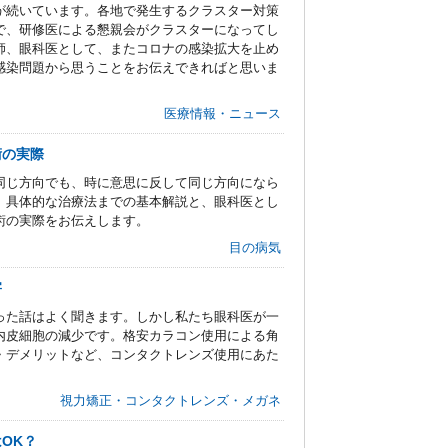
が続いています。各地で発生するクラスター対策
で、研修医による懇親会がクラスターになってし
師、眼科医として、またコロナの感染拡大を止め
感染問題から思うことをお伝えできればと思いま
医療情報・ニュース
術の実際
同じ方向でも、時に意思に反して同じ方向になら
、具体的な治療法までの基本解説と、眼科医とし
術の実際をお伝えします。
目の病気
害
った話はよく聞きます。しかし私たち眼科医が一
内皮細胞の減少です。格安カラコン使用による角
・デメリットなど、コンタクトレンズ使用にあた
視力矯正・コンタクトレンズ・メガネ
OK？