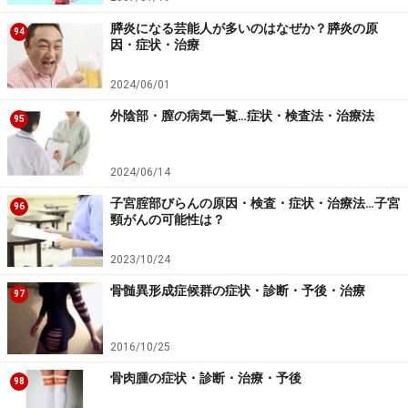
膵炎になる芸能人が多いのはなぜか？膵炎の原
94
因・症状・治療
2024/06/01
外陰部・膣の病気一覧…症状・検査法・治療法
95
2024/06/14
子宮腟部びらんの原因・検査・症状・治療法…子宮
96
頸がんの可能性は？
2023/10/24
骨髄異形成症候群の症状・診断・予後・治療
97
2016/10/25
骨肉腫の症状・診断・治療・予後
98