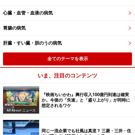
心臓・血管・血液の病気
胃腸の病気
肝臓・すい臓・胆のうの病気
全てのテーマを表示
いま、注目のコンテンツ
『映画ちいかわ』興行収入100億円到達は確実
か。今後の「失速」と「盛り上がり」が同時に
想定されるワケ
All About ニュース
同じ一流企業でも社風は真逆？ 三菱・三井・住