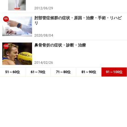
2012/06/29
肘部管症候群の症状・原因・治療・手術・リハビ
99
リ
2020/08/04
鼻骨骨折の症状・診断・治療
100
2014/02/26
51～60位
61～70位
71～80位
81～90位
91～100位