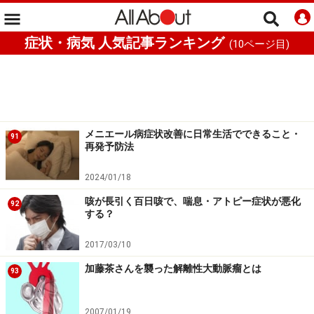
症状・病気 人気記事ランキング
(
10
ページ目)
メニエール病症状改善に日常生活でできること・
91
再発予防法
2024/01/18
咳が長引く百日咳で、喘息・アトピー症状が悪化
92
する？
2017/03/10
加藤茶さんを襲った解離性大動脈瘤とは
93
2007/01/19