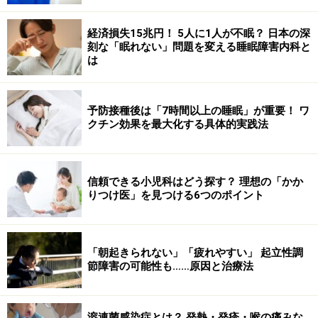
経済損失15兆円！ 5人に1人が不眠？ 日本の深
刻な「眠れない」問題を変える睡眠障害内科と
は
予防接種後は「7時間以上の睡眠」が重要！ ワ
クチン効果を最大化する具体的実践法
信頼できる小児科はどう探す？ 理想の「かか
りつけ医」を見つける6つのポイント
「朝起きられない」「疲れやすい」 起立性調
節障害の可能性も……原因と治療法
溶連菌感染症とは？ 発熱・発疹・喉の痛みな