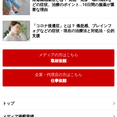
どの症状、治療のポイント…10日間の服薬が重
要な理由
「コロナ後遺症」とは？ 倦怠感、ブレインフ
ォグなどの症状・現在の治療法と対処法・公的
支援
メディアの方はこちら
取材依頼
企業・代理店の方はこちら
仕事依頼
トップ
メディア掲載実績