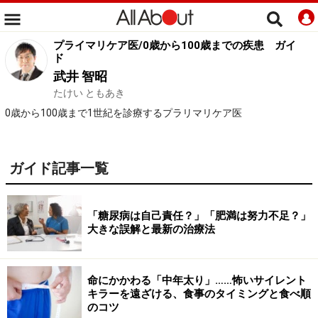
プライマリケア医/0歳から100歳までの疾患
ガイ
ド
武井 智昭
たけい ともあき
0歳から100歳まで1世紀を診療するプラリマリケア医
ガイド記事一覧
「糖尿病は自己責任？」「肥満は努力不足？」
大きな誤解と最新の治療法
命にかかわる「中年太り」……怖いサイレント
キラーを遠ざける、食事のタイミングと食べ順
のコツ