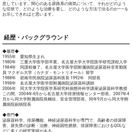
意しています。関心のある尿路系の病気について、それがどのよう
な症状で、どのような治療を要し、どのような方法で治るのか――を
お示しできればと思います。
経歴・バックグラウンド
◆履歴◆
1955年 愛知県生まれ
1980年 三重大学医学部卒業。名古屋大学大学院医学研究課程入学
1984年 同課程修了。名古屋大学医学部附属病院泌尿器科非常勤医
員 マクギル大学（カナダ・モントリオール）留学
1988年 碧南市民病院泌尿器科医長 1992年 同部長
1998年 名古屋大学医学部附属病院泌尿器科講師
2006年 同大学大学院医学系研究科病態外科学講座泌尿器科学教授
この間、2004年4月から名古屋大学排泄情報センター部長。2007年4
月から同大学附属病院長輔佐、安全管理部長。同年9月から同大学附
属病院副病院長
◆専門◆
泌尿器科学、排尿機能、神経泌尿器科学が専門で、高齢者の排尿障
害、尿失禁の診断・治療、神経因性膀胱、排尿障害におけるQOLな
どに多くの研究実績がある。