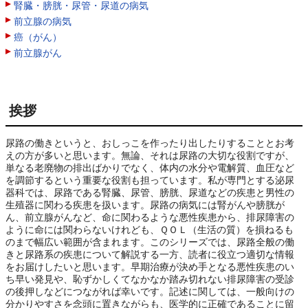
腎臓・膀胱・尿管・尿道の病気
前立腺の病気
癌（がん）
前立腺がん
挨拶
尿路の働きというと、おしっこを作ったり出したりすることとお考
えの方が多いと思います。無論、それは尿路の大切な役割ですが、
単なる老廃物の排出ばかりでなく、体内の水分や電解質、血圧など
を調節するという重要な役割も担っています。私が専門とする泌尿
器科では、尿路である腎臓、尿管、膀胱、尿道などの疾患と男性の
生殖器に関わる疾患を扱います。尿路の病気には腎がんや膀胱が
ん、前立腺がんなど、命に関わるような悪性疾患から、排尿障害の
ように命には関わらないけれども、ＱＯＬ（生活の質）を損ねるも
のまで幅広い範囲が含まれます。このシリーズでは、尿路全般の働
きと尿路系の疾患について解説する一方、読者に役立つ適切な情報
をお届けしたいと思います。早期治療が決め手となる悪性疾患のい
ち早い発見や、恥ずかしくてなかなか踏み切れない排尿障害の受診
の後押しなどにつながれば幸いです。記述に関しては、一般向けの
分かりやすさを念頭に置きながらも、医学的に正確であることに留