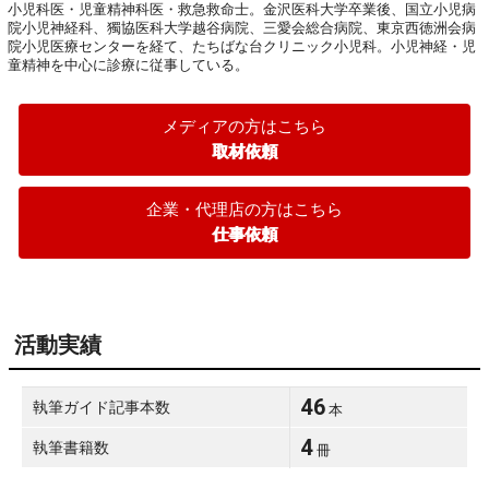
小児科医・児童精神科医・救急救命士。金沢医科大学卒業後、国立小児病
院小児神経科、獨協医科大学越谷病院、三愛会総合病院、東京西徳洲会病
院小児医療センターを経て、たちばな台クリニック小児科。小児神経・児
童精神を中心に診療に従事している。
メディアの方はこちら
取材依頼
企業・代理店の方はこちら
仕事依頼
活動実績
46
執筆ガイド記事本数
本
4
執筆書籍数
冊