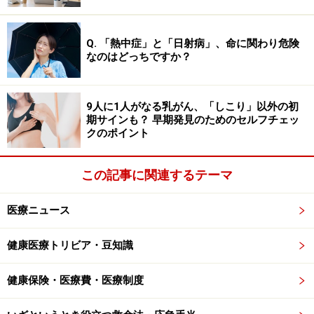
百日咳、マイコプラズマ感染症、咳喘息そ
して細菌感染などの可能性も
Q. 「熱中症」と「日射病」、命に関わり危険
なのはどっちですか？
また、その他の考えられる原因として、百日咳、マイコ
プラズマ感染症、咳喘息、細菌感染なども挙げられま
9人に1人がなる乳がん、「しこり」以外の初
す。
期サインも？ 早期発見のためのセルフチェッ
クのポイント
医学の進歩により、FilmArray®呼吸器パネルなどでさま
ざまな感染症が検出できる時代になっています。ヒトメ
この記事に関連するテーマ
タニューモウイルス、RSウイルス、百日咳菌、パラ百日
咳菌、インフルエンザウイルス、パラインフルエンザウ
医療ニュース
イルス、コロナウイルス、マイコプラズマなど多岐にわ
健康医療トリビア・豆知識
たる病原体の検出が可能です。中でもライノウイルス
は、1年を通して風邪の原因の約30～40％を占めるウイ
健康保険・医療費・医療制度
ルスであり、特に秋（9月～）と春（3月～5月）に流行
が強まります。