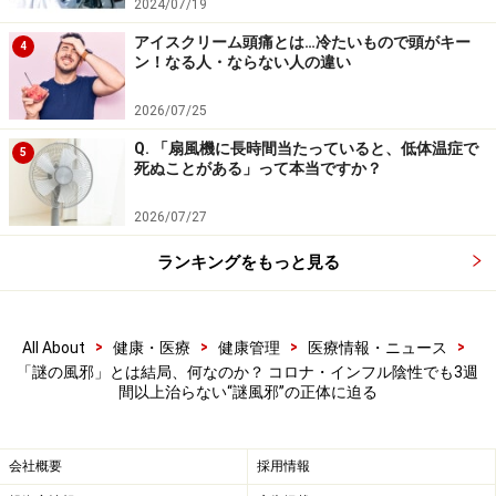
2024/07/19
た方がよいかもしれません。
アイスクリーム頭痛とは…冷たいもので頭がキー
4
ン！なる人・ならない人の違い
■参考文献
1.
国立健康危機管理研究機構.感染症情報提供サイト
2026/07/25
2.
福岡市.福岡市保健所.感染症発生報告数（定点報告）
Q. 「扇風機に長時間当たっていると、低体温症で
5
3.
ライノウイルス感染症.日本小児科学会
死ぬことがある」って本当ですか？
2026/07/27
※記事内容は執筆時点のものです。最新の内容をご確認くださ
い。
ランキングをもっと見る
※当サイトにおける医師・医療従事者等による情報の提供は、診
断・治療行為ではありません。診断・治療を必要とする方は、適
切な医療機関での受診をおすすめいたします。記事内容は執筆者
個人の見解によるものであり、全ての方への有効性を保証するも
のではありません。当サイトで提供する情報に基づいて被ったい
>
>
>
>
All About
健康・医療
健康管理
医療情報・ニュース
かなる損害についても、当社、各ガイド、その他当社と契約した
「謎の風邪」とは結局、何なのか？ コロナ・インフル陰性でも3週
情報提供者は一切の責任を負いかねます。
間以上治らない“謎風邪”の正体に迫る
免責事項
会社概要
採用情報