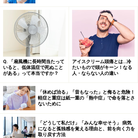
「謎の風邪」の正体は、環境要因・アレル
ギー・ウイルス感染の複合パンチか
それでは謎の風邪の正体は何でしょうか？ 謎の風邪が多
数報告された5月は、黄砂、PM2.5に加えてシラカバやイ
ネ科などの花粉の飛散がピークを迎える時期です。
Q. 「扇風機に長時間当たって
アイスクリーム頭痛とは…冷
さらに、急な気温上昇と寒暖差が続いたことに加え、ゴ
いると、低体温症で死ぬこと
たいもので頭がキーン！なる
ールデンウイーク後の疲れが重なり、自律神経の乱れが
がある」って本当ですか？
人・ならない人の違い
生じやすい時期でもあります。
「休めば治る」「昔もなった」と侮ると危険！
現時点では「謎の風邪」はこれらの環境因子やアレルギ
軽症と重症は紙一重の「熱中症」で命を落とさ
ないために
ーが関連していると考えられています。気道粘膜がこれ
らによってダメージを受け、ウイルス感染をきっかけに
さらに過敏になり、咳、鼻やのどの違和感、倦怠感がい
「どうして私だけ」「みんな幸せそう」 病気
になると孤独感を覚える理由と、前を向く力を
つまでも長引く人が増えているのかもしれません。
取り戻す方法