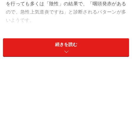
を行っても多くは「陰性」の結果で、「咽頭発赤がある
ので、急性上気道炎ですね」と診断されるパターンが多
いようです。
「風邪なら病院に行く必要もない。2～3日しっかり寝れ
続きを読む
ば治るだろう」と自己判断したものの、想像以上に症状
が長引き、不安になっている人もいるでしょう。風邪の
ような症状が2～3週間、長い場合は1～2カ月近くも続く
のが、「謎の風邪」の最大の特徴です。
福岡だけで流行？ 「謎の風邪＝新たな感染
症」の可能性はあるのか
定点報告によると、2026年5月現在、感染症法上の
5類感
染症
に位置付けられた
急性呼吸器感染症
（Acute
Respiratory Infection：ARI）が多数報告されています。
急性呼吸器感染症というのは、鼻炎、副鼻腔炎、咽頭