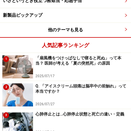
いざというとき役立つ救命法・応急手当
ライノウイルス感染症には特効薬がなく、基本的には症
新製品ピックアップ
状を和らげる対症療法が中心です。ただし、ライノウイ
ルス感染による体力低下をきっかけに細菌感染が併発し
他のテーマも見る
ているケースもあります。また、症状が長引いていたり
人気記事ランキング
悪化していたりする場合には、単なる風邪ではなく、全
国的に流行している百日咳やマイコプラズマ感染症、あ
「扇風機をつけっぱなしで寝ると死ぬ」って本
1
るいは喘息・咳喘息である可能性も考慮が必要です。
当？ 医師が考える「夏の突然死」の原因
2025/07/17
このように「謎の風邪」は、特別な新興感染症が流行し
Q. 「アイスクリーム頭痛は脳卒中の前触れ」って
ているというよりも、環境要因とアレルギー、そしてウ
2
本当ですか？
イルス感染が重なるダブルパンチないしトリプルパンチ
によって発生していると考えられます。
2026/07/27
心肺停止とは…心肺停止状態と死亡の違い・定義
3
もし症状が長引いてつらい場合は「ただの流行りの風
邪」と自己判断せず、医療機関を受診することを検討し