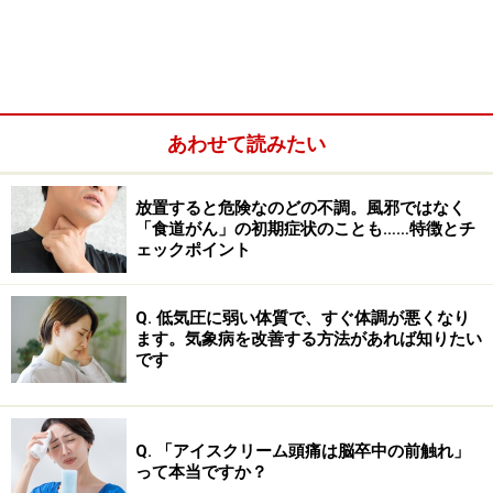
炎、喉頭炎などの「急性上気道炎」や、気管支炎、細気
管支炎、肺炎などの「急性下気道炎」を指します。
急性呼吸器感染症の原因はさまざまです。よく知られて
あわせて読みたい
いるものとしては、インフルエンザウイルス、新型コロ
ナウイルス、RSウイルス、咽頭結膜熱、A群溶血性レン
放置すると危険なのどの不調。風邪ではなく
サ球菌咽頭炎、ヘルパンギーナなどが含まれます。
「食道がん」の初期症状のことも……特徴とチ
ェックポイント
しかし、全国と比較した福岡市の急性呼吸器感染症の報
告数は、2026年第20週（5月11日～5月17日）で全国
Q. 低気圧に弱い体質で、すぐ体調が悪くなり
47.59に対し福岡市47.84（1定点医療機関当たりの患者
ます。気象病を改善する方法があれば知りたい
です
数）です。実は、はっきりとした有意差は認められてい
ません。したがって、福岡市で「謎の風邪」を引き起こ
す新興感染症が独自に流行している可能性は低いと考え
Q. 「アイスクリーム頭痛は脳卒中の前触れ」
られます。
って本当ですか？