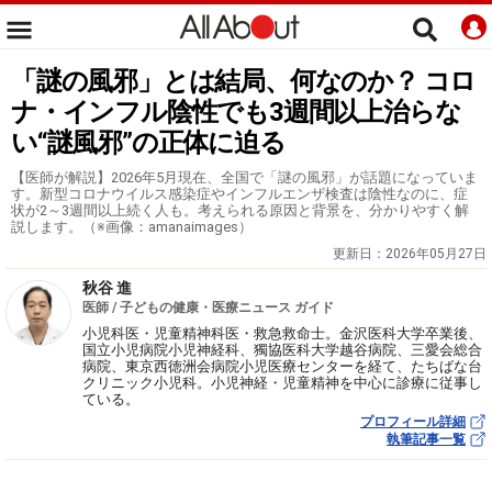
「謎の風邪」とは結局、何なのか？ コロ
ナ・インフル陰性でも3週間以上治らな
い“謎風邪”の正体に迫る
【医師が解説】2026年5月現在、全国で「謎の風邪」が話題になっていま
す。新型コロナウイルス感染症やインフルエンザ検査は陰性なのに、症
状が2～3週間以上続く人も。考えられる原因と背景を、分かりやすく解
説します。（※画像：amanaimages）
更新日：
2026年05月27日
秋谷 進
医師 / 子どもの健康・医療ニュース ガイド
小児科医・児童精神科医・救急救命士。金沢医科大学卒業後、
国立小児病院小児神経科、獨協医科大学越谷病院、三愛会総合
病院、東京西徳洲会病院小児医療センターを経て、たちばな台
クリニック小児科。小児神経・児童精神を中心に診療に従事し
ている。
プロフィール詳細
執筆記事一覧