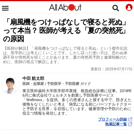
「扇風機をつけっぱなしで寝ると死ぬ」
って本当？ 医師が考える「夏の突然死」
の原因
【医師が解説】「扇風機をつけっぱなしで寝ると死ぬ」という都市伝説
は、医学的には考えにくいことです。しかし誤った使い方は、思わぬ体
調不良や突然死を招くことがあります。夏の突然死予防と健康戦略のた
めに、医師の視点で解説します。
更新日：
2025年07月17日
中田 航太郎
医師・起業家 / 予防医学・予防医療 ガイド
東京医科歯科大学医学部卒業後、救急総合診療に従事。2018年
6月に株式会社ウェルネスを創業し予防医療サービス
「Wellness」を提供。多くの患者さんと接する中で、防ぎえた
後悔をなくしたいと考え「病気になる前にパーソナルドクター
と予防する世界」を目指しています。健康管理や予防のために
役立つ情報を発信します。
プロフィール詳細
執筆記事一覧