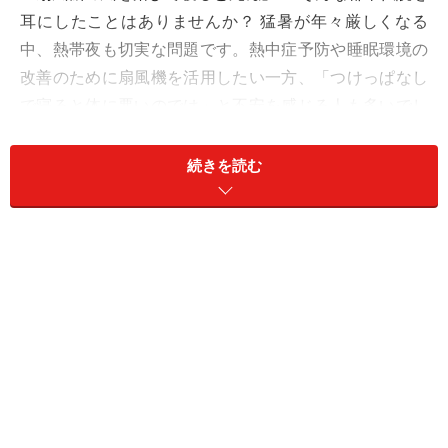
耳にしたことはありませんか？ 猛暑が年々厳しくなる
中、熱帯夜も切実な問題です。熱中症予防や睡眠環境の
改善のために扇風機を活用したい一方、「つけっぱなし
で寝ると体に悪いのでは」と不安を感じる人も多いでし
ょう。
続きを読む
結論から言えば、現代の日本で健康な人が扇風機の風で
命を落とすことは、医学的に考えにくいです。ただし使
い方を誤ると、夏特有の体調不良を引き起こす可能性が
あります。この記事では「扇風機と健康」の正しい関係
を解説します。