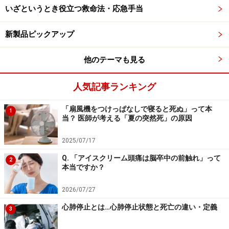
るように配置する方法も有効です。室温が高すぎる場合
いざというとき役立つ救命法・応急手当
は窓を閉め、エアコンとの併用を検討してください。
新製品ピックアップ
3. タイマー設定や首振りモードを活用
他のテーマも見る
睡眠中に風を浴び続けないよう、タイマー設定（例：1
～2時間）や首振りモードを使いましょう。間欠的に風
人気記事ランキング
を送ることで、冷え過ぎを防ぐことができます。
「扇風機をつけっぱなしで寝ると死ぬ」って本
1
当？ 医師が考える「夏の突然死」の原因
2025/07/17
Q. 「アイスクリーム頭痛は脳卒中の前触れ」って
2
本当ですか？
2026/07/27
心肺停止とは…心肺停止状態と死亡の違い・定義
3