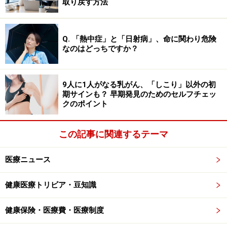
ると、特にお腹が冷え、翌朝の胃もたれや腹痛を引き起
取り戻す方法
こす原因に。子どもや高齢者、胃腸が弱い人は「冷やし
すぎない工夫」が大切です。
Q. 「熱中症」と「日射病」、命に関わり危険
なのはどっちですか？
扇風機の効果的な使い方……熱中症・冷え対
策のポイント
9人に1人がなる乳がん、「しこり」以外の初
期サインも？ 早期発見のためのセルフチェッ
クのポイント
1. 直接風を当てすぎない
風を体に直接当て続けるのではなく、部屋の空気を循環
この記事に関連するテーマ
させるように使いましょう。扇風機の風は「汗の気化」
を促して熱を逃がす効果があるため、体表温を数度下げ
医療ニュース
ることができます。
健康医療トリビア・豆知識
2. 2台使いで空気を流す
防犯しつつ窓を開けて寝ている場合、1台は外に向けて
健康保険・医療費・医療制度
熱気を排出し、もう1台を部屋の内側で空気を循環させ