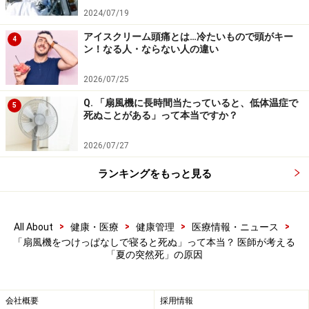
2024/07/19
アイスクリーム頭痛とは…冷たいもので頭がキー
4
ン！なる人・ならない人の違い
【突然死の本当の原因】夏の“死のトライア
ングル”、入浴・飲酒・脱水に注意！
2026/07/25
「扇風機で死ぬことはない」と言われても、「夏の風呂
Q. 「扇風機に長時間当たっていると、低体温症で
5
死ぬことがある」って本当ですか？
上がりに、ビールを飲みながら扇風機に当たっていた人
が、突然死した」といった話を聞いたという人もいるか
2026/07/27
もしれません。
ランキングをもっと見る
こうした情報は、「やはり扇風機と突然死に因果関係が
あるのだ」という誤解を呼びますが、扇風機そのものが
>
>
>
>
All About
健康・医療
健康管理
医療情報・ニュース
原因ではありません。しかし、単なる都市伝説で片づけ
「扇風機をつけっぱなしで寝ると死ぬ」って本当？ 医師が考える
「夏の突然死」の原因
ることはできません。いくつかのリスクが重なってしま
うことで起きる、「夏の死のトライアングル」と呼ぶべ
き状況なのです。
会社概要
採用情報