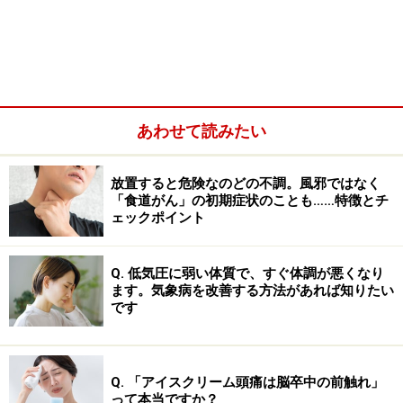
あわせて読みたい
「扇風機の風に当たりすぎると死ぬ」は本
放置すると危険なのどの不調。風邪ではなく
「食道がん」の初期症状のことも……特徴とチ
当か？ 都市伝説の真偽
ェックポイント
かつて、「Fan Death（扇風機死）」という都市伝説が話
題になったことがあります。「寝ている間に扇風機をつ
Q. 低気圧に弱い体質で、すぐ体調が悪くなり
ます。気象病を改善する方法があれば知りたい
けっぱなしにすると、低体温症になり死亡する」という
です
話です。
しかし、日本の夏は湿度が高いため、皮膚表面の熱が気
Q. 「アイスクリーム頭痛は脳卒中の前触れ」
化熱で奪われにくく、扇風機の風で体温が危険なレベル
って本当ですか？