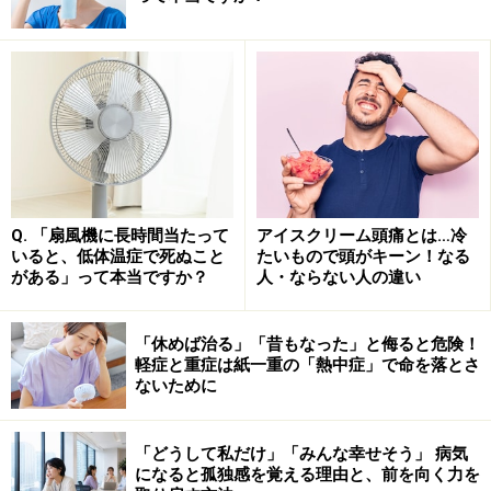
まで下がることは通常ないでしょう。風により冷気で皮
膚温が一時的に下がったとしても、健康な成人の深部体
温が命に関わるほど下がることは現実的には考えられま
せん。
夜の扇風機で胃腸不調？ 健康な人も注意が
必要な「寝冷え」
Q. 「扇風機に長時間当たって
アイスクリーム頭痛とは…冷
いると、低体温症で死ぬこと
たいもので頭がキーン！なる
東洋医学では「寝冷え」が体調不良の原因とされます
がある」って本当ですか？
人・ならない人の違い
が、西洋医学でも、冷気によって消化器の血流が変化
し、腹痛や下痢など機能性胃腸症が現れることがありま
「休めば治る」「昔もなった」と侮ると危険！
軽症と重症は紙一重の「熱中症」で命を落とさ
す。
ないために
睡眠中は深部体温が下がり、皮膚表面の血流が増えるた
「どうして私だけ」「みんな幸せそう」 病気
め、体が冷えやすい状態です。そこに扇風機の風が加わ
になると孤独感を覚える理由と、前を向く力を