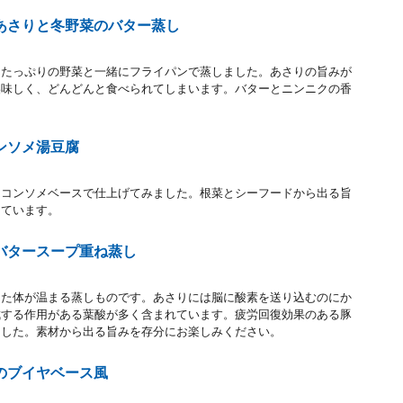
あさりと冬野菜のバター蒸し
をたっぷりの野菜と一緒にフライパンで蒸しました。あさりの旨みが
美味しく、どんどんと食べられてしまいます。バターとニンニクの香
ンソメ湯豆腐
、コンソメベースで仕上げてみました。根菜とシーフードから出る旨
っています。
バタースープ重ね蒸し
った体が温まる蒸しものです。あさりには脳に酸素を送り込むのにか
成する作用がある葉酸が多く含まれています。疲労回復効果のある豚
ました。素材から出る旨みを存分にお楽しみください。
のブイヤベース風