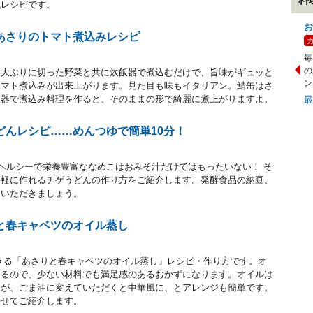
気レシピです。
お
あさりのトマト煮込みレシピ
毎
の
、大ぶりに切った野菜と共に炊飯器で煮込むだけで、旨味がギュッと
ン
トマト煮込みが出来上がります。見た目も味もイタリアン。鯖缶はさ
飯器で煮込み料理を作ると、そのままの形で綺麗に煮上がりますよ。
どんレシピ……めんつゆで簡単10分！
。ヘルシーで栄養豊富ななめこはおみそ汁だけではもったいない！ そ
手軽に作れるチゲうどんの作り方をご紹介します。発酵食品の納豆、
りいただきましょう。
と春キャベツのオイル蒸し
きる「あさりと春キャベツのオイル蒸し」レシピ・作り方です。オ
出るので、少ない材料でも満足感のあるおかずになります。オイルは
たが、ごま油に変えていただくと中華風に、とアレンジも簡単です。
併せてご紹介します。