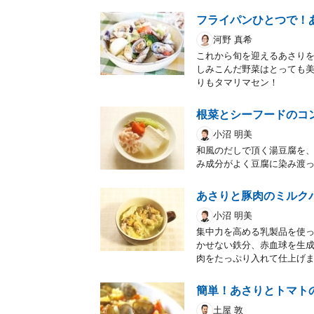
フライパンひとつで！
河野 真希
これから旬を迎えるあさり
しみこんだ野菜はとっても
りもタマリマセン！
根菜とシーフードのコ
小沼 明美
和風のだしで頂く湯豆腐を
み成分がよく豆腐に染み渡
あさりと豚肉のミルク
小沼 明美
集中力を高める乳製品を使
かせない鉄分、赤血球を生
肉をたっぷり入れて仕上げ
簡単！あさりとトマト
土屋 敦