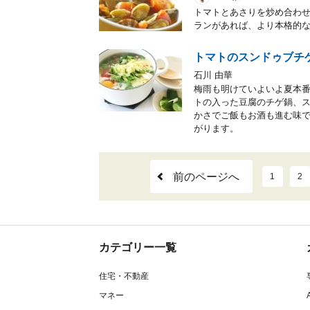
トマトとあさりを炒め合わ
ランがあれば、より本格的
トマトのスンドゥブチ
石川 由華
梅雨も明けていよいよ夏本
トの入った豆腐のチゲ鍋、
かさでご飯もお酒も進む味
がります。
前のページへ
1
2
カテゴリー一覧
住宅・不動産
マネー