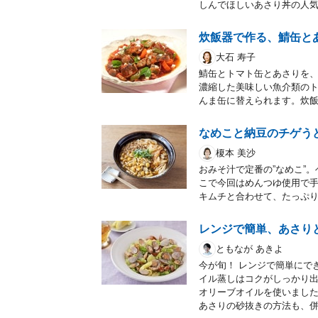
しんでほしいあさり丼の人
炊飯器で作る、鯖缶と
大石 寿子
鯖缶とトマト缶とあさりを
濃縮した美味しい魚介類の
んま缶に替えられます。炊
なめこと納豆のチゲう
榎本 美沙
おみそ汁で定番の”なめこ”
こで今回はめんつゆ使用で
キムチと合わせて、たっぷ
レンジで簡単、あさり
ともなが あきよ
今が旬！ レンジで簡単にで
イル蒸しはコクがしっかり
オリーブオイルを使いまし
あさりの砂抜きの方法も、