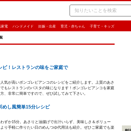
活家電
ハンドメイド
妊娠・出産
育児・赤ちゃん
子育て・キッズ
覧
シピ！レストランの味をご家庭で
で人気が高いボンゴレビアンコのレシピをご紹介します。上質のあさ
庭でもレストランのパスタの味になります！ボンゴレビアンコを家庭
う方、非常に簡単ですので、ぜひ試してみて下さい。
川めし風簡単15分レシピ
わずか15分。あさりと油揚げで出汁いらず、美味しさ＆ボリュー
。より手軽に作りたい日のめんつゆ代用法も紹介。ぜひご家庭でも楽
料