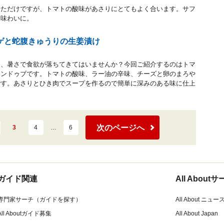
せただけですが、トマトの酸味があさりにとてもよく合います。サフ
な味わいに。
ゲと蛇腹きゅうりの生姜漬け
番、暑さで食欲が落ちてきてはいませんか？今回ご紹介するのはトマ
スンドゥブです。トマトの酸味、ラー油の辛味、チーズと卵のまろや
です。あさりとひき肉でスープを作るので簡単に深みのある味に仕上
次のページへ
3
4
…
6
ガイド関連
All Abou
専門家サーチ（ガイドを探す）
All About ニュー
All Aboutガイド募集
All About Japan