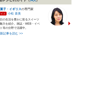
（
34
人
）
菓子・イギリス
の専門家
バランス献立レシピ
の専門
小松 喜美
小沼 明美
ガイド
ガイド
日の生活を豊かに彩るスイーツ
管理栄養士＆フードコーディ
魅力を紹介。雑誌・WEB・イベ
ターの資格を活かし老舗料亭
ト等の分野で活躍中。
万にて商品企画を担当。現・
最新記事を読む
>>
最新記事を読む
>>