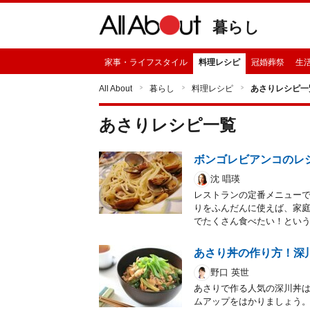
暮らし
家事・ライフスタイル
料理レシピ
冠婚葬祭
生
All About
暮らし
料理レシピ
あさりレシピ一
あさり
レシピ一覧
ボンゴレビアンコのレ
沈 唱瑛
レストランの定番メニュー
りをふんだんに使えば、家
でたくさん食べたい！とい
あさり丼の作り方！深
野口 英世
あさりで作る人気の深川丼は
ムアップをはかりましょう