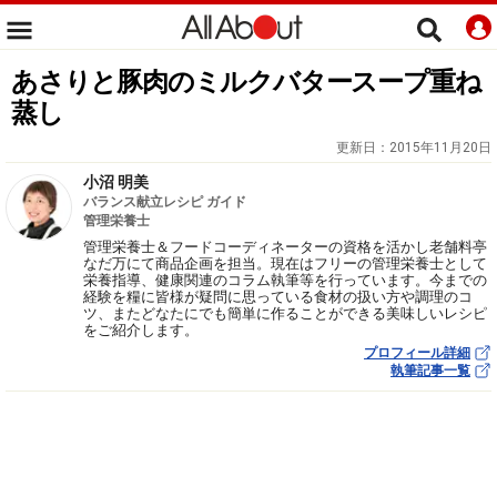
あさりと豚肉のミルクバタースープ重ね
蒸し
更新日：
2015年11月20日
小沼 明美
バランス献立レシピ ガイド
管理栄養士
管理栄養士＆フードコーディネーターの資格を活かし老舗料亭
なだ万にて商品企画を担当。現在はフリーの管理栄養士として
栄養指導、健康関連のコラム執筆等を行っています。今までの
経験を糧に皆様が疑問に思っている食材の扱い方や調理のコ
ツ、またどなたにでも簡単に作ることができる美味しいレシピ
をご紹介します。
プロフィール詳細
執筆記事一覧