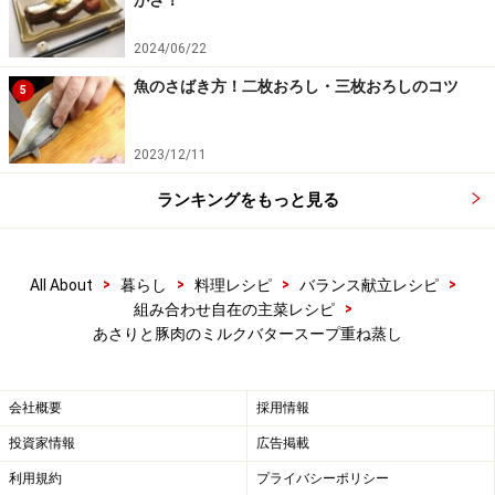
2024/06/22
魚のさばき方！二枚おろし・三枚おろしのコツ
5
2023/12/11
ランキングをもっと見る
>
>
>
>
盛り付ける
5
All About
暮らし
料理レシピ
バランス献立レシピ
>
組み合わせ自在の主菜レシピ
カップに具材を盛り付け、ミルクバタースープを静かに
あさりと豚肉のミルクバタースープ重ね蒸し
注ぎます。
会社概要
採用情報
投資家情報
広告掲載
利用規約
プライバシーポリシー