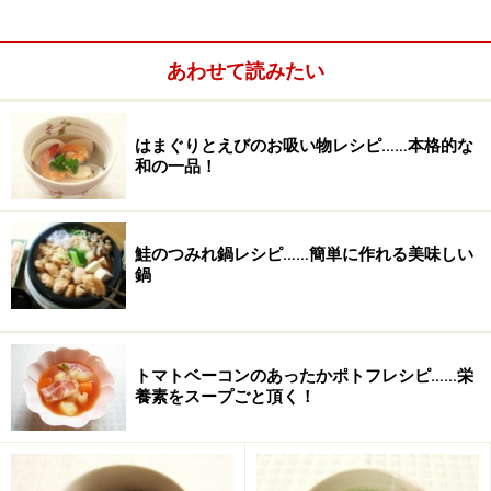
コンソメ
顆粒 3g
あわせて読みたい
ニンニク
おろしたもの 少々
はまぐりとえびのお吸い物レシピ……本格的な
和の一品！
鮭のつみれ鍋レシピ……簡単に作れる美味しい
鍋
トマトベーコンのあったかポトフレシピ……栄
養素をスープごと頂く！
今回、豚肉はももの部位を使いましたが、バラ肉やひき
肉を使ってもokです