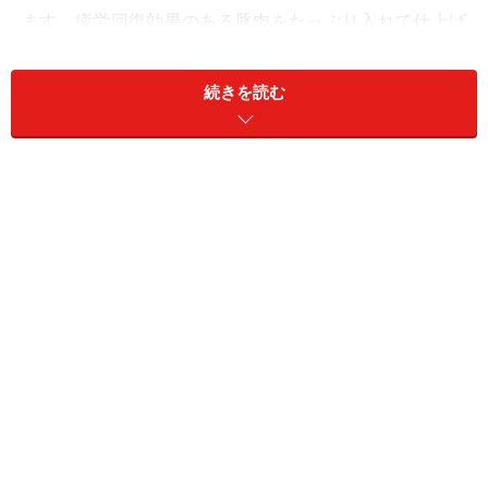
ます。疲労回復効果のある豚肉をたっぷり入れて仕上げ
ました。素材から出る旨みを存分にお楽しみください。
続きを読む
あさりと豚肉のスープ重ね蒸し(3人分)
■
材料
白菜
230g
豚肉
今回はもも切り落としを使
用 100g
あさり
あさりむき身 60g
牛乳
1/4カップ
水
1/4カップ
加塩バター
10g