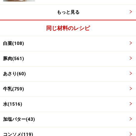
す。コンソメ顆粒をふりかけておろしニンニクと水を入
もっと見る
れ、弱～中火にかけてふたをし、7～8分蒸します。
同じ材料のレシピ
白菜(108)
豚肉(561)
あさり(60)
牛乳(759)
水(1516)
加塩バター(43)
コンソメ(119)