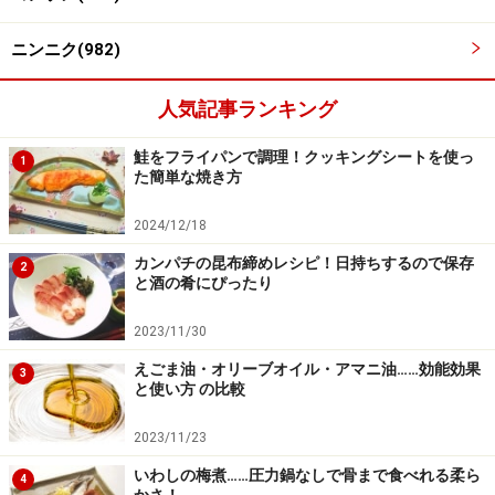
ニンニク(982)
バター、牛乳を加える
4
人気記事ランキング
加塩バターをのせて牛乳を注ぎさらに2分程加熱しま
鮭をフライパンで調理！クッキングシートを使っ
1
す。
た簡単な焼き方
2024/12/18
牛乳は加熱しすぎるとモロモロとしてきますので火加減
カンパチの昆布締めレシピ！日持ちするので保存
に気をつけましょう
2
と酒の肴にぴったり
2023/11/30
えごま油・オリーブオイル・アマニ油……効能効果
3
と使い方 の比較
2023/11/23
いわしの梅煮……圧力鍋なしで骨まで食べれる柔ら
4
かさ！