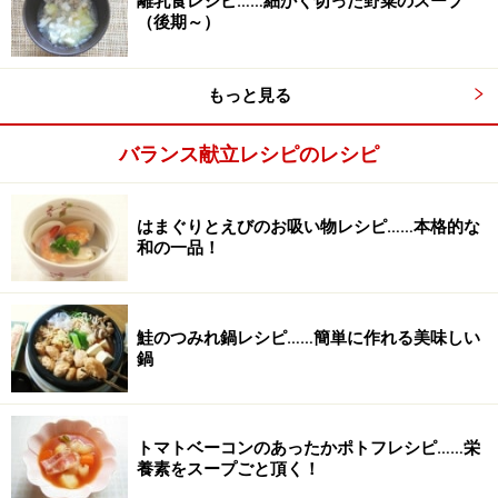
離乳食レシピ……細かく切った野菜のスープ
（後期～）
もっと見る
バランス献立レシピのレシピ
はまぐりとえびのお吸い物レシピ……本格的な
和の一品！
鮭のつみれ鍋レシピ……簡単に作れる美味しい
鍋
豚肉とあさり、コンソメ、水などを入れる
3
トマトベーコンのあったかポトフレシピ……栄
養素をスープごと頂く！
白菜の間に豚肉をはさみ、上にあさりむき身を置きま