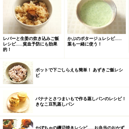
あさりと豚肉のスープ重ね蒸しの作り方・
手順
■
下ごしらえ
レバーと生姜の炊き込みご飯
かぶのポタージュレシピ……
具材を切る
1
レシピ……貧血予防にも効果
葉も一緒に使う！
的！
白菜は軸を取り、4cm×4cmの正方形に切ります。豚肉は
白菜の大きさに合わせて切っておきます。
ポットで下ごしらえも簡単！ あずきご飯レシ
ピ
バナナとさつまいもで作る蒸しパンのレシピ！
きなこ豆乳蒸しパン
かぼちゃの磯辺焼きレシピ……お弁当のおかず