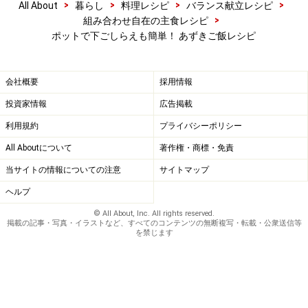
>
>
>
>
All About
暮らし
料理レシピ
バランス献立レシピ
>
組み合わせ自在の主食レシピ
ポットで下ごしらえも簡単！ あずきご飯レシピ
盛り付ける
5
会社概要
採用情報
炊きあがったあずきご飯をしゃもじで切るように全体を
投資家情報
広告掲載
混ぜ、茶碗に盛り付けます。
利用規約
プライバシーポリシー
All Aboutについて
著作権・商標・免責
当サイトの情報についての注意
サイトマップ
ヘルプ
© All About, Inc. All rights reserved.
掲載の記事・写真・イラストなど、すべてのコンテンツの無断複写・転載・公衆送信等
を禁じます