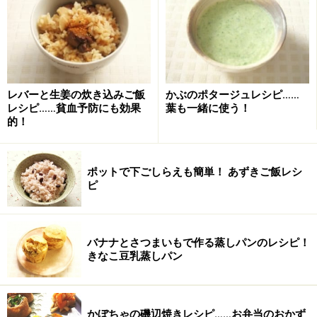
あずきはザルにあけ軽く水洗いして水気をきっておきま
す。保温できるポットに沸かしておいた湯2と1/2カップ
を入れてふたをし、15分おきます。
やけどしないように湯の扱いにはご注意ください
レバーと生姜の炊き込みご飯
かぶのポタージュレシピ……
レシピ……貧血予防にも効果
葉も一緒に使う！
的！
ポットで下ごしらえも簡単！ あずきご飯レシ
ピ
バナナとさつまいもで作る蒸しパンのレシピ！
きなこ豆乳蒸しパン
かぼちゃの磯辺焼きレシピ……お弁当のおかず