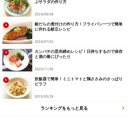
ぶサラダの作り方
一混ぜし、通常モードで炊飯します。
2024/08/08
残った湯は、再度温めてあずき茶として楽しめます
銀だらの煮付けの作り方！フライパン一つで簡単
3
に作れる献立レシピ
2024/07/02
カンパチの昆布締めレシピ！日持ちするので保存
4
と酒の肴にぴったり
2023/11/30
炊飯器で簡単！ミニトマトと鶏ささみのさっぱり
5
ピラフ
2015/05/29
ランキングをもっと見る