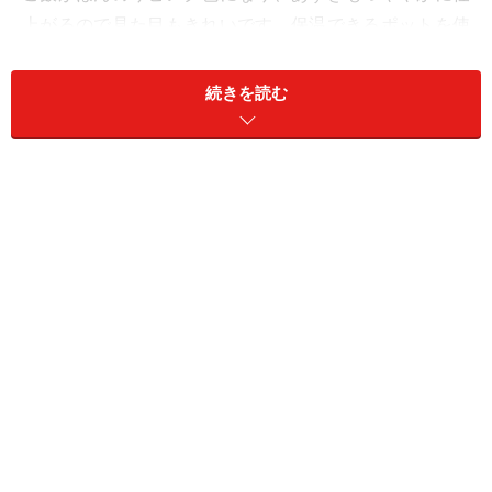
上がるので見た目もきれいです。保温できるポットを使
って簡単にできるあずきの下ごしらえの方法もご紹介し
ます。お赤飯とはまた一味違ったあっさり気軽に食べら
続きを読む
れるご飯です。
あずきご飯(2人分)
■
あずきご飯の材料
あずき
25g
水
5カップ
米
1合