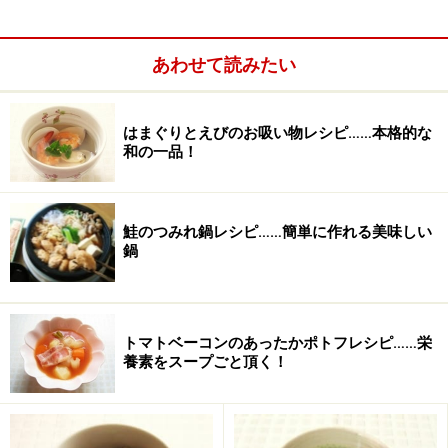
あわせて読みたい
はまぐりとえびのお吸い物レシピ……本格的な
和の一品！
鮭のつみれ鍋レシピ……簡単に作れる美味しい
あずきは炊飯する前にゆっくり時間をかけて柔らかくし
鍋
ておくことがポイントです。皮が割れずきれいに仕上が
ります。
トマトベーコンのあったかポトフレシピ……栄
あずきご飯の作り方・手順
養素をスープごと頂く！
■
あずきの下ごしらえ
ポットにあずきと湯を入れる
1