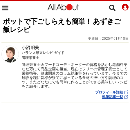
ポットで下ごしらえも簡単！ あずきご
飯レシピ
更新日：
2025年01月18日
小沼 明美
バランス献立レシピ ガイド
管理栄養士
管理栄養士＆フードコーディネーターの資格を活かし老舗料亭
なだ万にて商品企画を担当。現在はフリーの管理栄養士として
栄養指導、健康関連のコラム執筆等を行っています。今までの
経験を糧に皆様が疑問に思っている食材の扱い方や調理のコ
ツ、またどなたにでも簡単に作ることができる美味しいレシピ
をご紹介します。
プロフィール詳細
執筆記事一覧