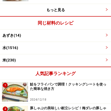
もっと見る
同じ材料のレシピ
あずき(14)
水(1516)
米(230)
人気記事ランキング
■
炊飯する
鮭をフライパンで調理！クッキングシートを使っ
1
た簡単な焼き方
米をとぎ、小豆と一緒に炊飯する
4
2024/12/18
米をとぎ、ザルにあげます。米と小豆を合わせ、ボウル
豚しゃぶの美味しい献立レシピ！梅ダレの豚しゃ
にとっておいた湯を1.2合分程度の目盛りまで入れ全体を
2