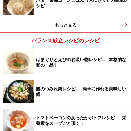
バター醤油コーンごはん（おにぎり）の簡単レ
シピ！
もっと見る
バランス献立レシピのレシピ
はまぐりとえびのお吸い物レシピ……本格的な
和の一品！
新しい湯を入れて30分おく
3
沸かした新しい湯を2と1/2カップ入れてふたをし30分お
きます。再度ポットから湯だけをボウルにあけます。
鮭のつみれ鍋レシピ……簡単に作れる美味しい
鍋
トマトベーコンのあったかポトフレシピ……栄
養素をスープごと頂く！