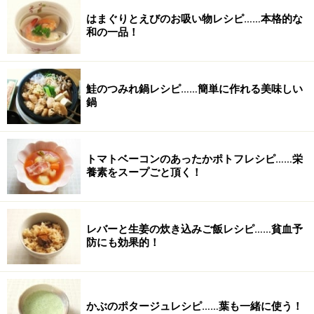
はまぐりとえびのお吸い物レシピ……本格的な
和の一品！
鮭のつみれ鍋レシピ……簡単に作れる美味しい
鍋
トマトベーコンのあったかポトフレシピ……栄
養素をスープごと頂く！
レバーと生姜の炊き込みご飯レシピ……貧血予
防にも効果的！
かぶのポタージュレシピ……葉も一緒に使う！