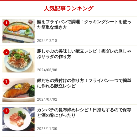
人気記事ランキング
鮭をフライパンで調理！クッキングシートを使っ
1
た簡単な焼き方
2024/12/18
豚しゃぶの美味しい献立レシピ！梅ダレの豚しゃ
2
ぶサラダの作り方
2024/08/08
銀だらの煮付けの作り方！フライパン一つで簡単
3
に作れる献立レシピ
2024/07/02
カンパチの昆布締めレシピ！日持ちするので保存
4
と酒の肴にぴったり
2023/11/30