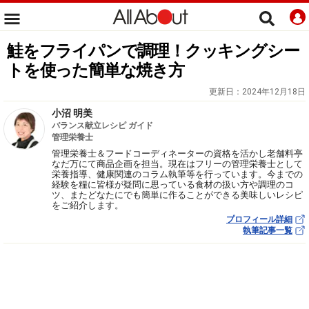
鮭をフライパンで調理！クッキングシー
トを使った簡単な焼き方
更新日：
2024年12月18日
小沼 明美
バランス献立レシピ ガイド
管理栄養士
管理栄養士＆フードコーディネーターの資格を活かし老舗料亭
なだ万にて商品企画を担当。現在はフリーの管理栄養士として
栄養指導、健康関連のコラム執筆等を行っています。今までの
経験を糧に皆様が疑問に思っている食材の扱い方や調理のコ
ツ、またどなたにでも簡単に作ることができる美味しいレシピ
をご紹介します。
プロフィール詳細
執筆記事一覧