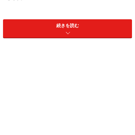
今回はフライパンでお手軽に、そして美味しく鮭を焼く
方法をご紹介します。クッキングシートを使うので後片
続きを読む
付けが簡単です。どんなお魚でも上手に焼くことができ
ます。
フライパンで作る焼き鮭(1人分)
■
焼き鮭
鮭
塩鮭切り身1切 85g