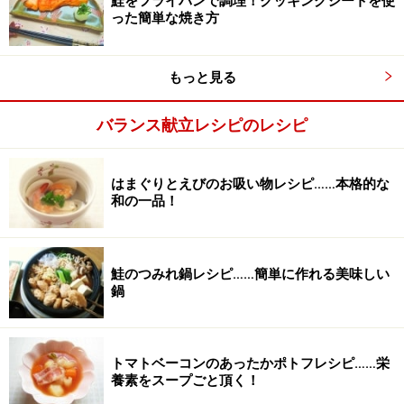
鮭をフライパンで調理！クッキングシートを使
った簡単な焼き方
もっと見る
バランス献立レシピのレシピ
はまぐりとえびのお吸い物レシピ……本格的な
和の一品！
鮭のつみれ鍋レシピ……簡単に作れる美味しい
鍋
鮭をひっくり返してさらに焼く
3
焼いた面にきれいな焦げ目がついたらひっくり返し、も
う片面を3分ほど中火で焼きます。
トマトベーコンのあったかポトフレシピ……栄
養素をスープごと頂く！