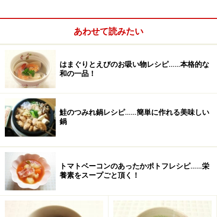
あわせて読みたい
はまぐりとえびのお吸い物レシピ……本格的な
和の一品！
■
薬味
大根
80ｇ
鮭のつみれ鍋レシピ……簡単に作れる美味しい
鍋
大葉
1枚
切り身のほか鯵や秋刀魚などの丸物の魚もフライパンで
調理できます。その場合、焼く前に魚の表面に塩をふっ
トマトベーコンのあったかポトフレシピ……栄
ておくことが大切です。焼き目がきれいにつきます。
養素をスープごと頂く！
フライパンで作る焼き鮭の作り方・手順