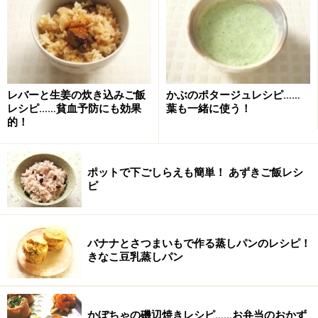
■
フライパンで鮭を焼く
フライパンにクッキングシートを敷く
1
フライパンの縁より少し出るくらいの大きさにクッキン
グシートを切り、フライパンに敷きます。
レバーと生姜の炊き込みご飯
かぶのポタージュレシピ……
レシピ……貧血予防にも効果
葉も一緒に使う！
的！
ポットで下ごしらえも簡単！ あずきご飯レシ
ピ
バナナとさつまいもで作る蒸しパンのレシピ！
きなこ豆乳蒸しパン
かぼちゃの磯辺焼きレシピ……お弁当のおかず