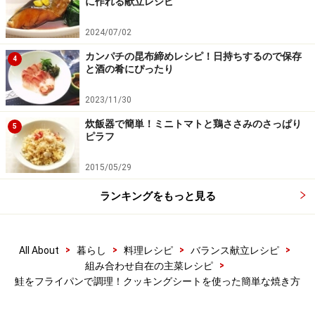
に作れる献立レシピ
■
焼き鮭に添える薬味の準備
2024/07/02
カンパチの昆布締めレシピ！日持ちするので保存
薬味を作る
4
4
と酒の肴にぴったり
大根は皮をむき、おろします。大葉は軸を取り除き、縦
2023/11/30
半分に切って軸の方から葉の先に向かってくるっとまる
め、細く千切りにします。
炊飯器で簡単！ミニトマトと鶏ささみのさっぱり
5
ピラフ
2015/05/29
ランキングをもっと見る
>
>
>
>
All About
暮らし
料理レシピ
バランス献立レシピ
>
組み合わせ自在の主菜レシピ
鮭をフライパンで調理！クッキングシートを使った簡単な焼き方