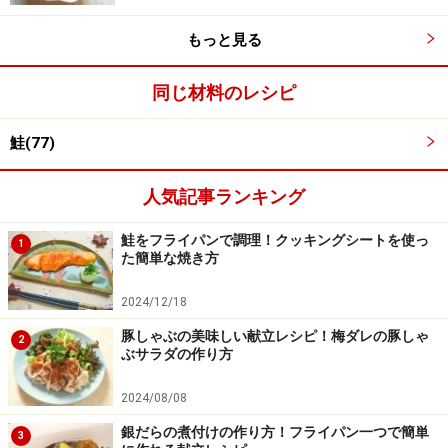
余分な脂が出てきた時はペーパーなどで拭き取ってくだ
さい。
もっと見る
同じ材料のレシピ
鮭(77)
人気記事ランキング
鮭をフライパンで調理！クッキングシートを使っ
1
た簡単な焼き方
2024/12/18
豚しゃぶの美味しい献立レシピ！梅ダレの豚しゃ
2
ぶサラダの作り方
2024/08/08
銀だらの煮付けの作り方！フライパン一つで簡単
3