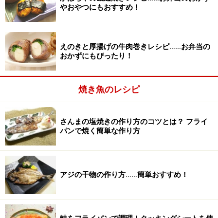
やおやつにもおすすめ！
えのきと厚揚げの牛肉巻きレシピ……お弁当の
おかずにもぴったり！
鮭の片面を焼く
2
焼き魚のレシピ
盛り付けた時に表に来る方を下にしてフライパンに鮭を
おき、中火で3分ほど焼きます。
さんまの塩焼きの作り方のコツとは？ フライ
パンで焼く簡単な作り方
クッキングシートの端に火がつかないように、調理中は
目を離さないでください。
アジの干物の作り方……簡単おすすめ！