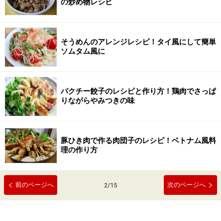
の炒め物レシピ
そうめんのアレンジレシピ！タイ風にして簡単
ソムタム風に
パクチー餃子のレシピと作り方！鶏肉でさっぱ
りながらやみつきの味
豚ひき肉で作る肉団子のレシピ！ベトナム風料
理の作り方
前のページへ
次のページへ
2
/
15