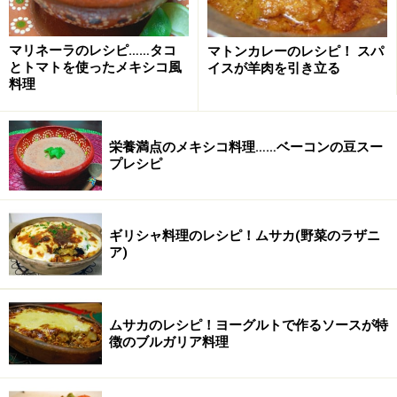
ヌックマム
大さじ2
マリネーラのレシピ……タコ
マトンカレーのレシピ！ スパ
レモン汁
大さじ2
とトマトを使ったメキシコ風
イスが羊肉を引き立る
料理
きび砂糖
大さじ2
ニンニク
1片 (すりおろし)
栄養満点のメキシコ料理……ベーコンの豆スー
プレシピ
赤唐辛子
1～１と1/2本 (小口切り)
水
大さじ4
ギリシャ料理のレシピ！ムサカ(野菜のラザニ
ア)
ベトナム流！焼き豚肉だんごの作り方・手
順
ムサカのレシピ！ヨーグルトで作るソースが特
■
ベトナム流！焼き豚肉だんご
徴のブルガリア料理
材料を入れ、よく混ぜ合わせる。
1