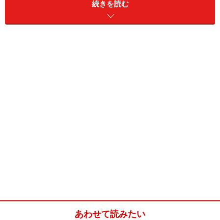
続きを読む
豚ひき肉だけで作ることが多いのですが、個人的な好み
でエビを入れました。また、ラードを入れてさらに食べ
応えのある味に仕上げても。お好みでいろいろとお試し
ください。
ベトナム流！焼き豚肉だんご(4人分)
■
ベトナム料理流！焼き豚肉だんご
豚ひき肉
200ｇ
むきエビ
100ｇ
たまねぎ
1/4個 (みじん切り)
ニンニク
1/2片 (みじん切り)
あわせて読みたい