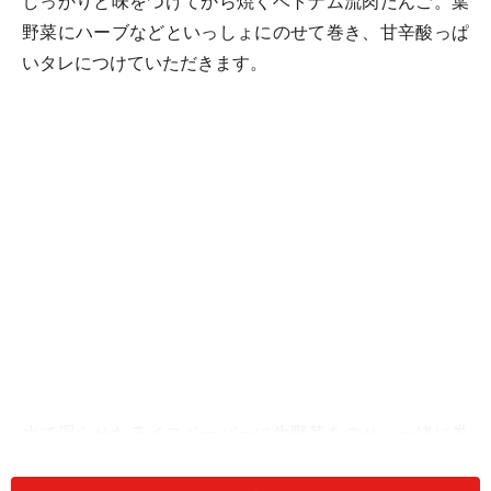
しっかりと味をつけてから焼くベトナム流肉だんご。葉
野菜にハーブなどといっしょにのせて巻き、甘辛酸っぱ
いタレにつけていただきます。
水で湿らせたライスペーパーに生野菜をのせ、一緒に巻
いて食べるのもよし。