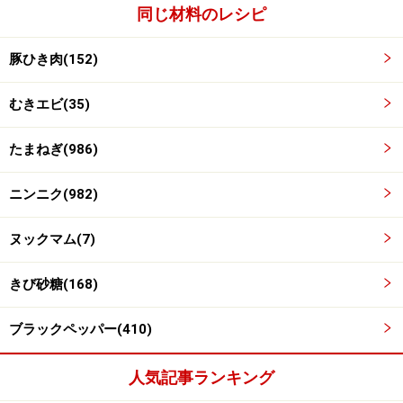
同じ材料のレシピ
豚ひき肉(152)
むきエビ(35)
たまねぎ(986)
ニンニク(982)
ヌックマム(7)
きび砂糖(168)
※記事内容は執筆時点のものです。最新の内容をご確認くださ
ブラックペッパー(410)
い。
※衛生面および保存状態に起因して食中毒や体調不良を引き起こ
す場合があります。必ず清潔な状態で、正しい方法で行い、なる
人気記事ランキング
べく早めにお召し上がりください。また、持ち運びの際は保存方
法に注意してください。