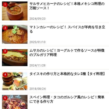
サルサメヒカーナのレシピ！本格メキシコ料理の
1
万能ソース！
【編集部おすすめの購入サイト】
2024/09/23
マトンカレーのレシピ！ スパイスが羊肉を引き立
Amazonで人気レシピの書籍をチェック！
2
る
2025/01/10
楽天市場で人気レシピの書籍をチェック！
ムサカのレシピ！ヨーグルトで作るソースが特徴
3
のブルガリア料理
2024/11/28
タイスキの作り方と本格的なタレ2種【タイ料理】
4
2018/08/24
スペイン料理・タコのガルシア風のレシピ！簡単
5
にできる作り方