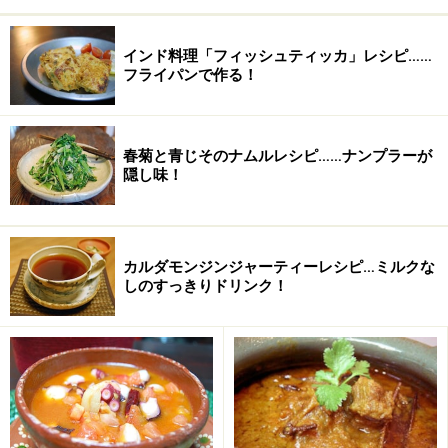
ヌックマム
小さじ2
インド料理「フィッシュティッカ」レシピ……
きび砂糖
小さじ1/2
フライパンで作る！
ブラックペッパー
少々
春菊と青じそのナムルレシピ……ナンプラーが
隠し味！
カルダモンジンジャーティーレシピ…ミルクな
しのすっきりドリンク！
■
タレ(ヌックチャム)