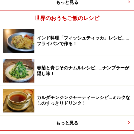
もっと見る
世界のおうちご飯のレシピ
食べやすい大きさに成形し、グリルする。
2
食べやすい大きさに成形し、グリルする(レモングラスに
インド料理「フィッシュティッカ」レシピ……
巻きつけて焼いてもよい)。
フライパンで作る！
器に盛り、サニーレタスなどの葉野菜、青じそ、バジ
ル、ミント、香菜、混ぜ合わせたタレを添える。食べる
ときは好みの香草とともに葉野菜にのせて巻き、タレに
春菊と青じそのナムルレシピ……ナンプラーが
隠し味！
つけて食べる。
油を少し入れて熱したフライパンで焼いてもよい。トッ
カルダモンジンジャーティーレシピ…ミルクな
プの写真は、レモングラスに巻いて焼きたものです。
しのすっきりドリンク！
もっと見る