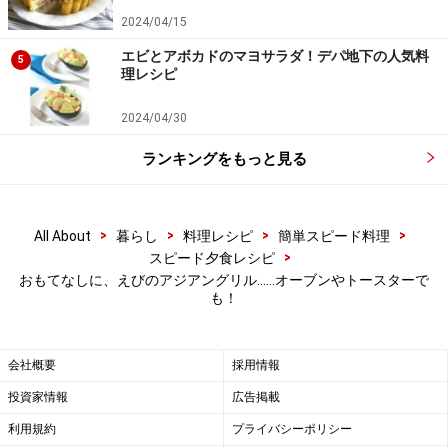
す場合があります。必ず清潔な状態で、正しい方法で行い、なる
2024/04/15
べく早めにお召し上がりください。また、持ち運びの際は保存方
法に注意してください。
エビとアボカドのマヨサラダ！デパ地下の人気料
5
理レシピ
【編集部おすすめの購入サイト】
2024/04/30
ランキングをもっと見る
Amazonで人気レシピの書籍をチェック！
楽天市場で人気レシピの書籍をチェック！
>
>
>
>
All About
暮らし
料理レシピ
簡単スピード料理
>
スピード夕食レシピ
おもてなしに、えびのアジアングリル……オーブンやトースターで
も！
会社概要
採用情報
投資家情報
広告掲載
利用規約
プライバシーポリシー