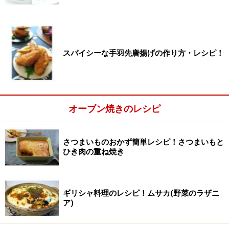
スパイシーな手羽先唐揚げの作り方・レシピ！
調味料を入れ、混ぜる。
2
オーブン焼きのレシピ
ニンニクのみじん切り、ナンプラー、ごま油、塩を合わ
せ、えびを加えます。全体を混ぜ、10分以上（半日くら
さつまいものおかず簡単レシピ！さつまいもと
ひき肉の重ね焼き
いまで）おきます。
※おもてなし時には、事前にここまで下ごしらえをして
ギリシャ料理のレシピ！ムサカ(野菜のラザニ
も。
ア)