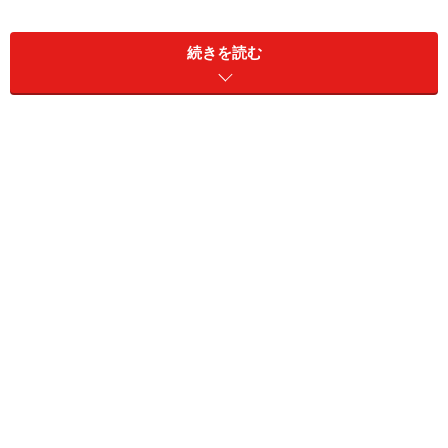
続きを読む
えびのアジアングリル(2～4人分)
■
えびのアジアングリルの材料
えび
8尾
マッシュルーム
1パック
ミニトマト
8個
ナンプラー
大さじ2
ニンニク
1/2かけ