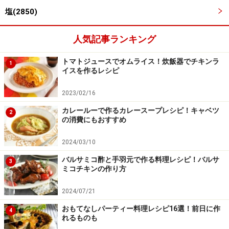
塩(2850)
人気記事ランキング
トマトジュースでオムライス！炊飯器でチキンラ
1
イスを作るレシピ
ワンポイントアドバイス
2023/02/16
各自とりわけやすいよう竹串を使っていますが、もちろ
カレールーで作るカレースープレシピ！キャベツ
2
んそのまま焼いてもOK！ マッシュルームのほか、エリ
の消費にもおすすめ
ンギやしいたけなどお好みのきのこでどうぞ。一緒に焼
2024/03/10
いたトマトが濃厚なソースとして味のアクセントになり
バルサミコ酢と手羽元で作る料理レシピ！バルサ
ます。コンフィチュールのような味わいで絶品、個人的
3
ミコチキンの作り方
におすすめです。
2024/07/21
※記事内容は執筆時点のものです。最新の内容をご確認くださ
おもてなしパーティー料理レシピ16選！前日に作
4
い。
れるものも
※衛生面および保存状態に起因して食中毒や体調不良を引き起こ