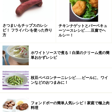
■
えびのアジアングリルの作り方
えびを洗い、背綿を取り除く。
1
えびはよく洗い、殻の背中の部分に竹串をいれ、背綿を
さつまいもチップスのレシ
チキンナゲットとバーベキュ
取り除きます。ざるにあげて、水気をきります。
ピ！ フライパンを使った作り
ーソースレシピ……豆腐でヘ
方
ルシー！
殻の汚れが気になる場合は、水溶き片栗粉でよくもむよ
うにして洗いましょう。
ホワイトソースで煮る！白菜のクリーム煮の簡
単おかずレシピ
枝豆ペペロンチーニレシピ……ビールに、ワイ
ンなどのおつまみに！
フォンドボーの簡単人気レシピ！家庭で極上肉
料理