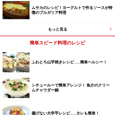
ムサカのレシピ！ヨーグルトで作るソースが特
徴のブルガリア料理
もっと見る
簡単スピード料理のレシピ
ふわとろ山芋焼きレシピ……簡単ヘルシー！
シチュールーで簡単アレンジ！ 魚介のクリー
ムチャウダー鍋
200℃のオーブンで焼く。
3
えびとマッシュルームは竹串にさし、プチトマトととも
揚げない大学芋レシピ……タレも簡単！