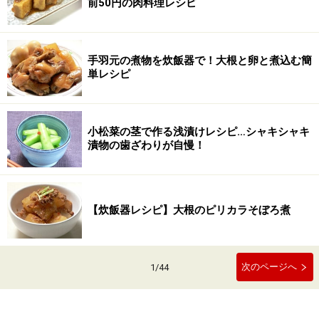
前50円の肉料理レシピ
手羽元の煮物を炊飯器で！大根と卵と煮込む簡
単レシピ
小松菜の茎で作る浅漬けレシピ…シャキシャキ
漬物の歯ざわりが自慢！
【炊飯器レシピ】大根のピリカラそぼろ煮
次のページへ
1
/
44