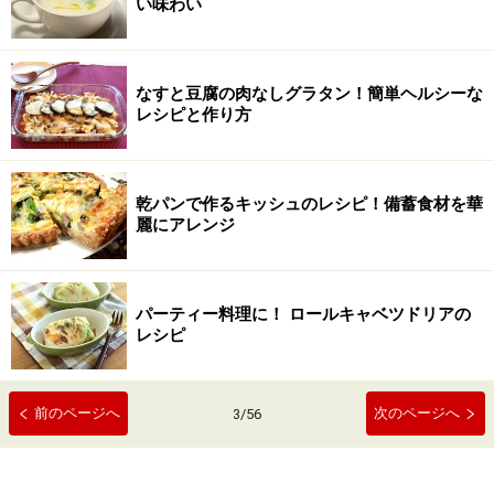
い味わい
なすと豆腐の肉なしグラタン！簡単ヘルシーな
レシピと作り方
乾パンで作るキッシュのレシピ！備蓄食材を華
麗にアレンジ
パーティー料理に！ ロールキャベツドリアの
レシピ
前のページへ
次のページへ
3
/
56