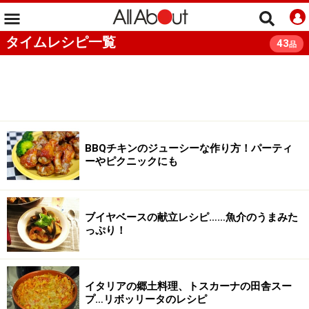
タイムレシピ一覧
43
品
BBQチキンのジューシーな作り方！パーティ
ーやピクニックにも
ブイヤベースの献立レシピ……魚介のうまみた
っぷり！
イタリアの郷土料理、トスカーナの田舎スー
プ…リボッリータのレシピ