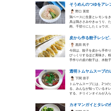
そうめんのつゆをアレ
野口 英世
鶏ベースに生姜とレモンを
具は鶏ささみやきゅうり、
肉、千切りにしたミョウガ
皮から作る餃子レシピ
黒田 民子
今回は、餃子を皮から手作
びっくりするほど美味さ。
手作りの皮の餃子は、水餃
透明トムヤムスープの
下関 崇子
トムヤムスープには、2つの
る、みんなが知っているオレ
する、チリインオイルが入
カオマンガイとタレの