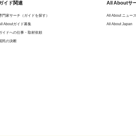
ガイド関連
All Abou
専門家サーチ（ガイドを探す）
All About ニュー
All Aboutガイド募集
All About Japan
ガイドへの仕事・取材依頼
国民の決断