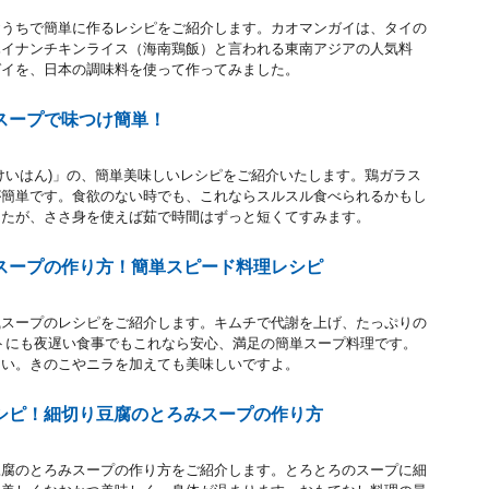
おうちで簡単に作るレシピをご紹介します。カオマンガイは、タイの
ハイナンチキンライス（海南鶏飯）と言われる東南アジアの人気料
ガイを、日本の調味料を使って作ってみました。
スープで味つけ簡単！
けいはん)」の、簡単美味しいレシピをご紹介いたします。鶏ガラス
が簡単です。食欲のない時でも、これならスルスル食べられるかもし
したが、ささ身を使えば茹で時間はずっと短くてすみます。
スープの作り方！簡単スピード料理レシピ
風スープのレシピをご紹介します。キムチで代謝を上げ、たっぷりの
トにも夜遅い食事でもこれなら安心、満足の簡単スープ料理です。
さい。きのこやニラを加えても美味しいですよ。
シピ！細切り豆腐のとろみスープの作り方
豆腐のとろみスープの作り方をご紹介します。とろとろのスープに細