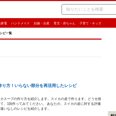
活家電
ハンドメイド
妊娠・出産
育児・赤ちゃん
子育て・キッズ
シピ一覧
作り方！いらない部分を再活用したレシピ
イカスープの作り方を紹介します。スイカの皮で作ります。どうせ捨
て、1回作ってみてください。 あなたの、スイカの皮に対する評価
間違いなしのレシピを紹介します。
料