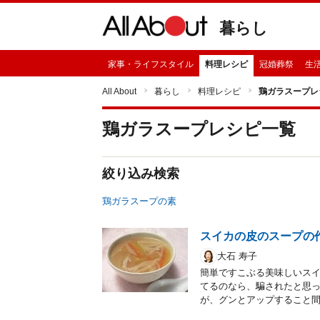
暮らし
家事・ライフスタイル
料理レシピ
冠婚葬祭
生
All About
暮らし
料理レシピ
鶏ガラスープレ
鶏ガラスープ
レシピ一覧
絞り込み検索
鶏ガラスープの素
スイカの皮のスープの
大石 寿子
簡単ですこぶる美味しいス
てるのなら、騙されたと思っ
が、グンとアップすること