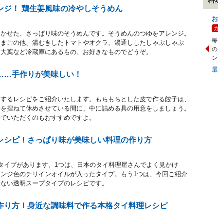
ンジ！ 鶏生姜風味の冷やしそうめん
お
きかせた、さっぱり味のそうめんです。そうめんのつゆをアレンジ。
毎
たまごの他、湯むきしたトマトやオクラ、湯通ししたしゃぶしゃぶ
の
、大葉など冷蔵庫にあるもの、お好きなものでどうぞ。
ン
……手作りが美味しい！
りするレシピをご紹介いたします。もちもちとした皮で作る餃子は、
粉を捏ねて休めさせている間に、中に詰める具の用意をしましょう。
子でいただくのもおすすめですよ。
レシピ！さっぱり味が美味しい料理の作り方
タイプがあります。1つは、日本のタイ料理屋さんでよく見かけ
ンジ色のチリインオイルが入ったタイプ。もう1つは、今回ご紹介
らない透明スープタイプのレシピです。
作り方！身近な調味料で作る本格タイ料理レシピ