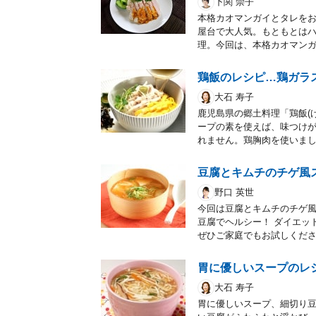
下関 崇子
本格カオマンガイとタレを
屋台で大人気。もともとは
理。今回は、本格カオマン
鶏飯のレシピ…鶏ガラ
大石 寿子
鹿児島県の郷土料理「鶏飯(
ープの素を使えば、味つけ
れません。鶏胸肉を使いま
豆腐とキムチのチゲ風
野口 英世
今回は豆腐とキムチのチゲ
豆腐でヘルシー！ ダイエッ
ぜひご家庭でもお試しくだ
胃に優しいスープのレ
大石 寿子
胃に優しいスープ、細切り