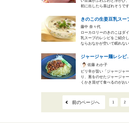
い豆腐がふわふわと浮かび
初に出したら喜ばれそうで
きのこの生姜豆乳スープ
藤中 奈々代
ローカロリーのきのこはダ
乳スープのレシピをご紹介し
ならおなかが空いて眠れな
ジャージャー麺レシピ
佐藤 わか子
ピリ辛が旨い「ジャージャ
り、葱をのせたジャージャ
くかき混ぜて食べるのがお
前のページへ
1
2