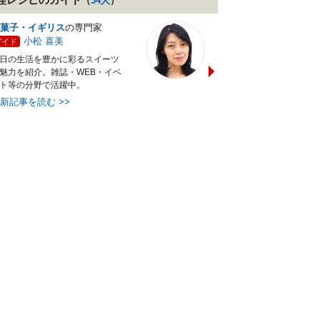
（
34
人
）
菓子・イギリス
の専門家
バランス献立レシピ
の専門
小松 喜美
小沼 明美
ガイド
ガイド
日の生活を豊かに彩るスイーツ
管理栄養士＆フードコーディ
魅力を紹介。雑誌・WEB・イベ
ターの資格を活かし老舗料亭
ト等の分野で活躍中。
万にて商品企画を担当。現・
最新記事を読む
>>
最新記事を読む
>>