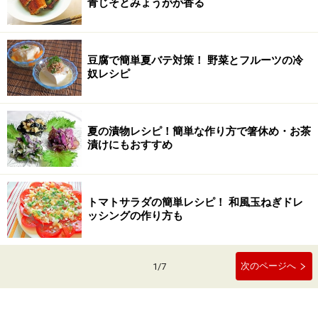
青じそとみょうがが香る
豆腐で簡単夏バテ対策！ 野菜とフルーツの冷
奴レシピ
夏の漬物レシピ！簡単な作り方で箸休め・お茶
漬けにもおすすめ
トマトサラダの簡単レシピ！ 和風玉ねぎドレ
ッシングの作り方も
次のページへ
1
/
7