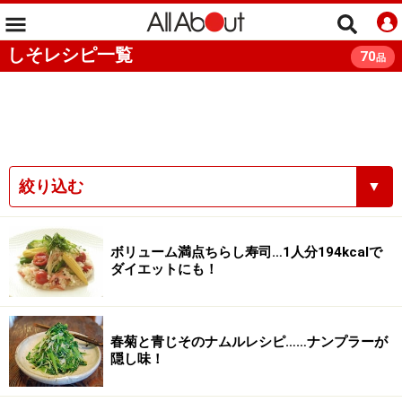
しそレシピ一覧
70
品
絞り込む
▼
ボリューム満点ちらし寿司…1人分194kcalで
ダイエットにも！
春菊と青じそのナムルレシピ……ナンプラーが
隠し味！