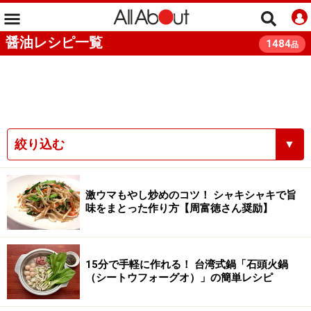
醤油レシピ一覧
1484
品
絞り込む
▼
激ウマもやし炒めのコツ！ シャキシャキで旨
味をまとった作り方【周富徳さん奨励】
15分で手軽に作れる！ 台湾式鍋「石頭火鍋
（シートウフォーグオ）」の簡単レシピ