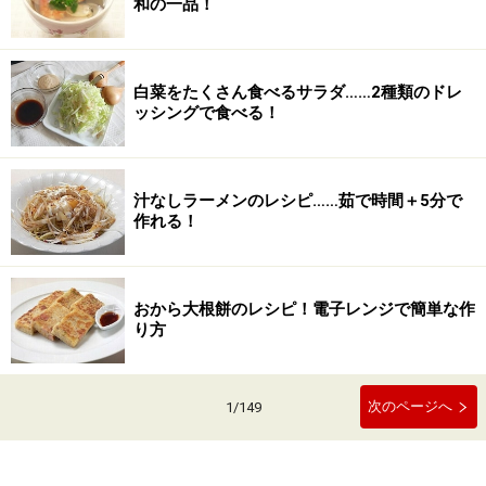
和の一品！
白菜をたくさん食べるサラダ……2種類のドレ
ッシングで食べる！
汁なしラーメンのレシピ……茹で時間＋5分で
作れる！
おから大根餅のレシピ！電子レンジで簡単な作
り方
次のページへ
1
/
149