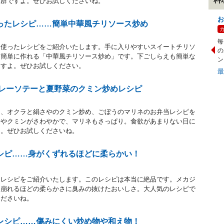
抜群ですよ。ぜひお試しくださいね。
お
ったレシピ……簡単中華風チリソース炒め
毎
を使ったレシピをご紹介いたします。手に入りやすいスイートチリソ
の
、簡単に作れる「中華風チリソース炒め」です。下ごしらえも簡単な
ン
ますよ。ぜひお試しください。
カレーソテーと夏野菜のクミン炒めレシピ
と、オクラと絹さやのクミン炒め、ごぼうのマリネのお弁当レシピを
粉やクミンがさわやかで、マリネもさっぱり。食欲があまりない日に
よ。ぜひお試しくださいね。
シピ……身がくずれるほどに柔らかい！
ィレシピをご紹介いたします。このレシピは本当に絶品です。メカジ
と崩れるほどの柔らかさに臭みの抜けたおいしさ。大人気のレシピで
くださいね。
レシピ……傷みにくい炒め物や和え物！