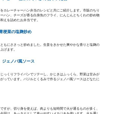
ツをカレーチャーハン弁当のレシピと共にご紹介します。市販のちり
ャーハン、チーズが香る白身魚のフライ、にんじんとちくわの炒め物
か和えを詰めたお弁当です。
と青梗菜の塩麹炒め
とともにささっと炒めました。生姜をきかせた爽やかな香りと塩麹の
仕上げます。
 ジェノバ風ソース
をじっくりフライパンでソテーし、かじきはふっくら、野菜は甘みが
上がっています。バジルとくるみで作るジェノバ風ソースはどなたに
理ですが、切り身を使えば、肉よりも短時間で火が通るものが多く、
。今回は、あっさりとして食べやすいメカジキを使います。火を通し