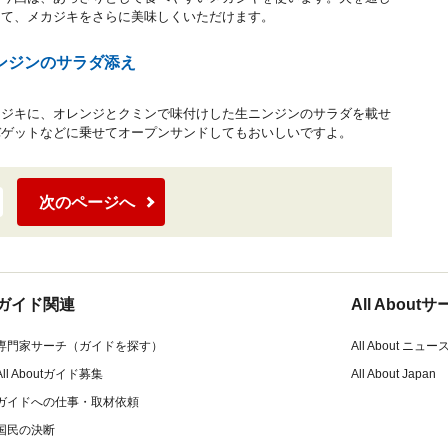
して、メカジキをさらに美味しくいただけます。
ンジンのサラダ添え
カジキに、オレンジとクミンで味付けした生ニンジンのサラダを載せ
バゲットなどに乗せてオープンサンドしてもおいしいですよ。
次のページへ
ガイド関連
All Abou
専門家サーチ（ガイドを探す）
All About ニュー
All Aboutガイド募集
All About Japan
ガイドへの仕事・取材依頼
国民の決断