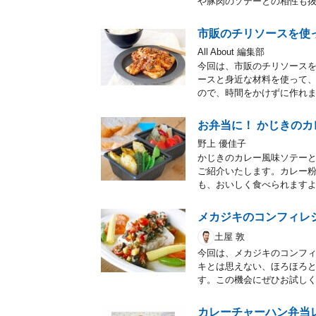
や豚肉のソテーとの相性も
市販のチリソースを使
All About 編集部
今回は、市販のチリソース
ースと身近な材料を使って
ので、時間をかけずに作れ
お弁当に！ かじきの
野上 優佳子
かじきのカレー風味ソテー
ご紹介いたします。カレー
も、おいしく食べられます
メカジキのコンフィレ
土屋 敦
今回は、メカジキのコンフ
キとは思えない、ほろほろ
す。この機会にぜひお試し
カレーチャーハン弁当