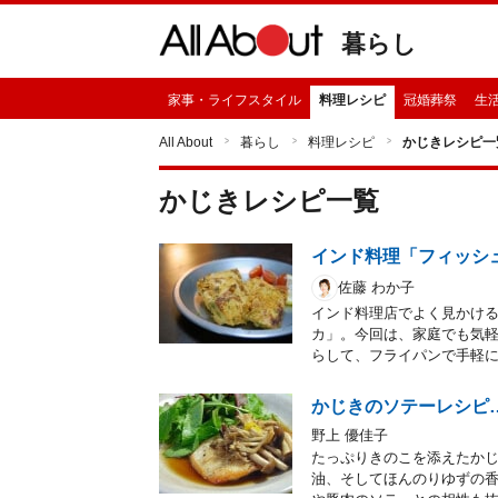
暮らし
家事・ライフスタイル
料理レシピ
冠婚葬祭
生
All About
暮らし
料理レシピ
かじきレシピ一
かじき
レシピ一覧
インド料理「フィッシ
佐藤 わか子
インド料理店でよく見かけ
カ」。今回は、家庭でも気
らして、フライパンで手軽
かじきのソテーレシピ
野上 優佳子
たっぷりきのこを添えたか
油、そしてほんのりゆずの