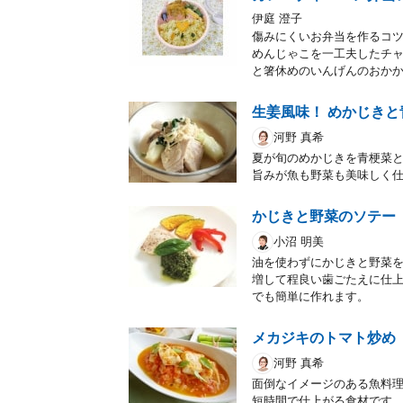
伊庭 澄子
傷みにくいお弁当を作るコ
めんじゃこを一工夫したチ
と箸休めのいんげんのおか
生姜風味！ めかじき
河野 真希
夏が旬のめかじきを青梗菜
旨みが魚も野菜も美味しく
かじきと野菜のソテー
小沼 明美
油を使わずにかじきと野菜
増して程良い歯ごたえに仕
でも簡単に作れます。
メカジキのトマト炒め
河野 真希
面倒なイメージのある魚料
短時間で仕上がる食材です