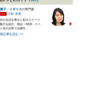
（
34
人
）
菓子・イギリス
の専門家
バランス献立レシピ
の専門
小松 喜美
小沼 明美
ガイド
ガイド
日の生活を豊かに彩るスイーツ
管理栄養士＆フードコーディ
魅力を紹介。雑誌・WEB・イベ
ターの資格を活かし老舗料亭
ト等の分野で活躍中。
万にて商品企画を担当。現・
最新記事を読む
>>
最新記事を読む
>>