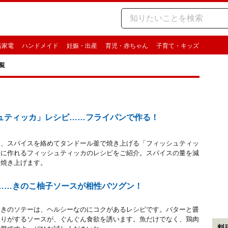
活家電
ハンドメイド
妊娠・出産
育児・赤ちゃん
子育て・キッズ
覧
ュティッカ」レシピ……フライパンで作る！
る、スパイスを絡めてタンドール釜で焼き上げる「フィッシュティッ
軽に作れるフィッシュティッカのレシピをご紹介。スパイスの量を減
に焼き上げます。
……きのこ柚子ソースが相性バツグン！
じきのソテーは、ヘルシーなのにコクがあるレシピです。バターと醤
香りがするソースが、ぐんぐん食欲を誘います。魚だけでなく、鶏肉
料