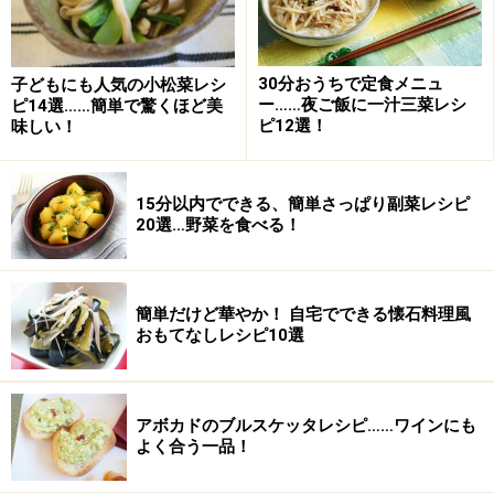
30分おうちで定食メニュ
子どもにも人気の小松菜レシ
ー……夜ご飯に一汁三菜レシ
ピ14選……簡単で驚くほど美
ピ12選！
味しい！
メカジキのトマト炒めの作り方・手順
15分以内でできる、簡単さっぱり副菜レシピ
■
メカジキのトマト炒めの作り方
20選…野菜を食べる！
小麦粉をまぶす
1
メカジキを一口大に切り、塩こしょうをふって、小麦粉
簡単だけど華やか！ 自宅でできる懐石料理風
をまぶします。
おもてなしレシピ10選
アボカドのブルスケッタレシピ……ワインにも
よく合う一品！