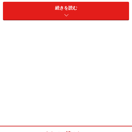
メカジキは焼くと「パサパサして美味しくない」という
続きを読む
イメージを持つ人もいるかもしれませんが、小麦粉をつ
けてから焼きつけることで、ジューシーになり、煮崩れ
もしにくくなります。また、小麦粉をまぶしておくこと
で、トマトにとろみがついて、よく味がなじみます。
このレシピを含めた一汁三菜の献立は、『
メカジキのト
マト炒め定食(朝10分＋夕15分)
』にまとめてあります。
ぜひ併せてご覧ください。
メカジキのトマト炒め(2人分)
■
メカジキのトマト炒めの材料
かじき
（メカジキ）2切
トマト
1個