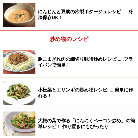
にんじんと豆腐の冷製ポタージュレシピ……冷
凍保存OK！
炒め物のレシピ
豚こまぎれ肉の細切り味噌炒めレシピ……フラ
イパンで簡単！
小松菜とエリンギの炒め物レシピ……簡単に作
れる！
野菜を切る
2
トマトはざく切り、玉ねぎは粗みじんに切り、ニンニク
大根の葉で作る「にんにくベーコン炒め」の簡
はみじん切りにします。
単レシピ！ 作り置きにもぴったり