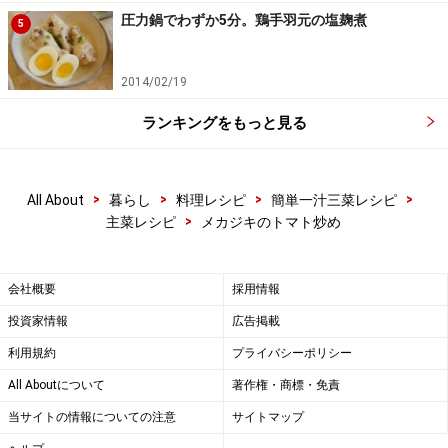
圧力鍋でわずか5分。鶏手羽元の塩麹煮
5
2014/02/19
ランキングをもっと見る
>
>
>
>
All About
暮らし
料理レシピ
簡単一汁三菜レシピ
>
主菜レシピ
メカジキのトマト炒め
会社概要
採用情報
投資家情報
広告掲載
利用規約
プライバシーポリシー
All Aboutについて
著作権・商標・免責
メカジキをフライパンに戻す
5
当サイトの情報についての注意
サイトマップ
メカジキをフライパンに戻し、全体によく混ざて、2～3