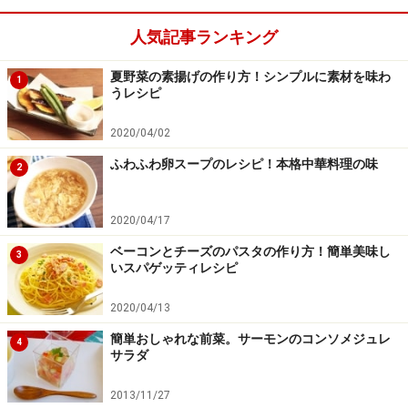
人気記事ランキング
夏野菜の素揚げの作り方！シンプルに素材を味わ
1
うレシピ
2020/04/02
ふわふわ卵スープのレシピ！本格中華料理の味
2
野菜を炒める
4
2020/04/17
同じフライパンに残りのオリーブオイルを入れ、ニンニ
ベーコンとチーズのパスタの作り方！簡単美味し
3
クを炒め、香りが出たら、玉ねぎも加えて炒めます。玉
いスパゲッティレシピ
ねぎが透き通るまで炒めたら、トマトを加え、崩れるま
2020/04/13
で炒めます。
簡単おしゃれな前菜。サーモンのコンソメジュレ
4
サラダ
2013/11/27