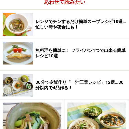
あわせて読みたい
たまねぎ
1/2個
ニンニク
1片
レンジでチンするだけ簡単スープレシピ10選…
忙しい時や夜食にも！
オリーブオイル
大さじ1＋大さじ1
塩
少々
魚料理を簡単に！ フライパン1つで出来る簡単
レシピ10選
こしょう
少々
小麦粉
適宜
30分で夕飯作り「一汁三菜レシピ」12選…30
分以内で4品作る！