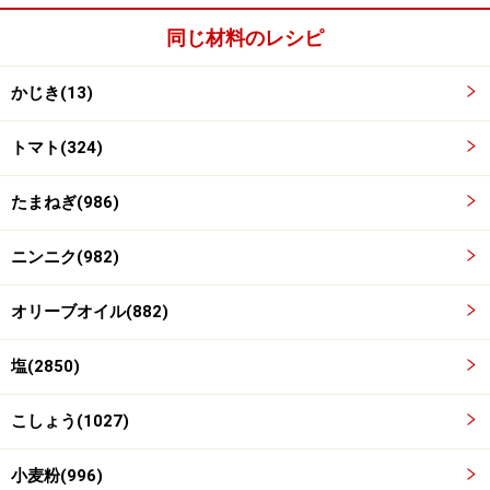
同じ材料のレシピ
かじき(13)
メカジキを焼く
3
フライパンにオリーブオイル（大さじ1）を熱し、メカ
トマト(324)
ジキを入れて、両面に焼き色がつくまで焼きます。焼け
たら、いったん取り出します。
たまねぎ(986)
ニンニク(982)
オリーブオイル(882)
塩(2850)
こしょう(1027)
小麦粉(996)