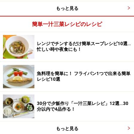
トマトは湯むきをした方が口当たりがよくなりますが、
もっと見る
急ぐときは、そのままでもOK。玉ねぎの食感は残したい
ので、1ｃｍ角程度に切りましょう。
簡単一汁三菜レシピのレシピ
レンジでチンするだけ簡単スープレシピ10選…
忙しい時や夜食にも！
魚料理を簡単に！ フライパン1つで出来る簡単
レシピ10選
30分で夕飯作り「一汁三菜レシピ」12選…30
分以内で4品作る！
もっと見る