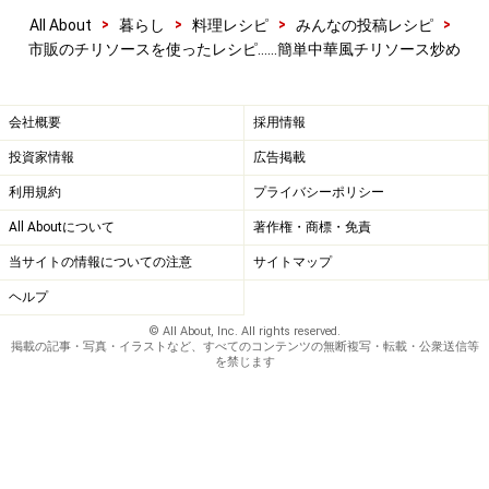
>
>
>
>
All About
暮らし
料理レシピ
みんなの投稿レシピ
市販のチリソースを使ったレシピ……簡単中華風チリソース炒め
調味料を入れて炒め合わせる
5
会社概要
採用情報
弱火にし、スイートチリソース、ケチャップ、醤油を入
投資家情報
広告掲載
れ、全体を炒め合わせる。最後にこしょうを振って完
利用規約
プライバシーポリシー
成。
All Aboutについて
著作権・商標・免責
当サイトの情報についての注意
サイトマップ
ヘルプ
© All About, Inc. All rights reserved.
掲載の記事・写真・イラストなど、すべてのコンテンツの無断複写・転載・公衆送信等
を禁じます