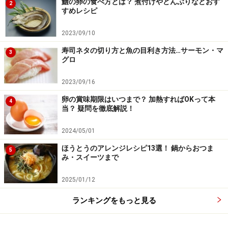
鱧の卵の食べ方とは？ 煮付けやどんぶりなどおす
2
すめレシピ
3に2を加え、長ねぎがしんなりするまで炒める。
2023/09/10
寿司ネタの切り方と魚の目利き方法…サーモン・マ
3
グロ
2023/09/16
卵の賞味期限はいつまで？ 加熱すればOKって本
4
当？ 疑問を徹底解説！
2024/05/01
ほうとうのアレンジレシピ13選！ 鍋からおつま
5
み・スイーツまで
2025/01/12
ランキングをもっと見る