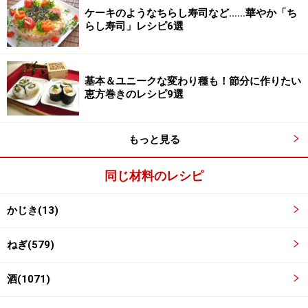
ケーキのようなちらし寿司など……華やか「ち
らし寿司」レシピ6選
基本＆ユニークな変わり種も！節分に作りたい
恵方巻きのレシピ9選
もっと見る
同じ材料のレシピ
かじき(13)
めかじきを焼く
3
ねぎ(579)
油をひいて中火でフライパンを温め、1を焼き目がつく
酒(1071)
まで両面焼く。