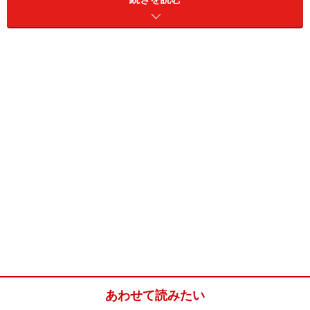
めかじきのチリソース炒め(1～2人分)
■
めかじきのチリソース炒め
かじき
めかじき 2切れ（約
200g）
ねぎ
長ねぎ 1／2本
酒
小さじ2
片栗粉
大さじ1
あわせて読みたい
油
大さじ1