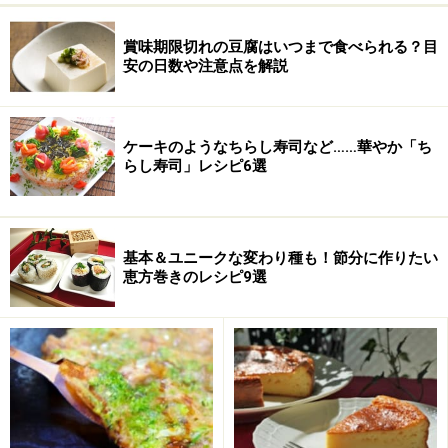
スイートチリソース
大さじ3
賞味期限切れの豆腐はいつまで食べられる？目
安の日数や注意点を解説
ケチャップ
大さじ2
醤油
小さじ1
ケーキのようなちらし寿司など……華やか「ち
こしょう
少々
らし寿司」レシピ6選
基本＆ユニークな変わり種も！節分に作りたい
恵方巻きのレシピ9選