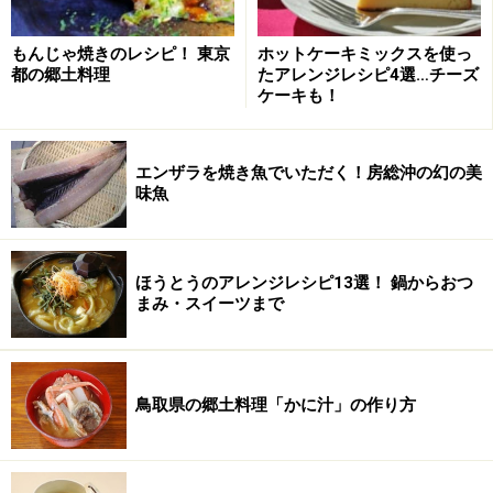
もんじゃ焼きのレシピ！ 東京
ホットケーキミックスを使っ
めかじきのチリソース炒めの作り方・手順
都の郷土料理
たアレンジレシピ4選…チーズ
ケーキも！
■
めかじきのチリソース炒め
めかじきを下ごしらえする
1
エンザラを焼き魚でいただく！房総沖の幻の美
味魚
めかじきは1枚を4等分に切り、ボウルやポリ袋に入れ
る。料理酒を加えて混ぜ5分ほど置いてから片栗粉をま
ぶす。
ほうとうのアレンジレシピ13選！ 鍋からおつ
まみ・スイーツまで
鳥取県の郷土料理「かに汁」の作り方