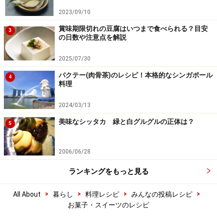
2023/09/10
賞味期限切れの豆腐はいつまで食べられる？目安
3
の日数や注意点を解説
2025/07/30
バクテー(肉骨茶)のレシピ！本格的なシンガポール
4
料理
2024/03/13
美味なシッタカ 緑と白グルグルの正体は？
5
2006/06/28
ランキングをもっと見る
>
>
>
>
All About
暮らし
料理レシピ
みんなの投稿レシピ
お菓子・スイーツのレシピ