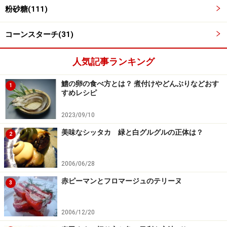
※衛生面および保存状態に起因して食中毒や体調不良を引き起こ
粉砂糖(111)
す場合があります。必ず清潔な状態で、正しい方法で行い、なる
べく早めにお召し上がりください。また、持ち運びの際は保存方
法に注意してください。
コーンスターチ(31)
人気記事ランキング
【編集部おすすめの購入サイト】
鱧の卵の食べ方とは？ 煮付けやどんぶりなどおす
1
すめレシピ
Amazonで人気レシピの書籍をチェック！
2023/09/10
楽天市場で人気レシピの書籍をチェック！
美味なシッタカ 緑と白グルグルの正体は？
2
2006/06/28
赤ピーマンとフロマージュのテリーヌ
3
2006/12/20