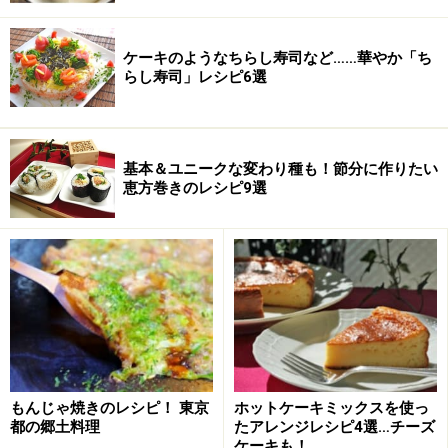
ケーキのようなちらし寿司など……華やか「ち
らし寿司」レシピ6選
基本＆ユニークな変わり種も！節分に作りたい
恵方巻きのレシピ9選
コーンスターチと粉砂糖を馴染ませる
2
ホイッパーを持ち上げても落ちないぐらいのしっかりと
したメレンゲができたら、ヘラに持ち替えコーンスター
チと残りの粉砂糖を加え馴染ませる。
もんじゃ焼きのレシピ！ 東京
ホットケーキミックスを使っ
都の郷土料理
たアレンジレシピ4選…チーズ
ケーキも！