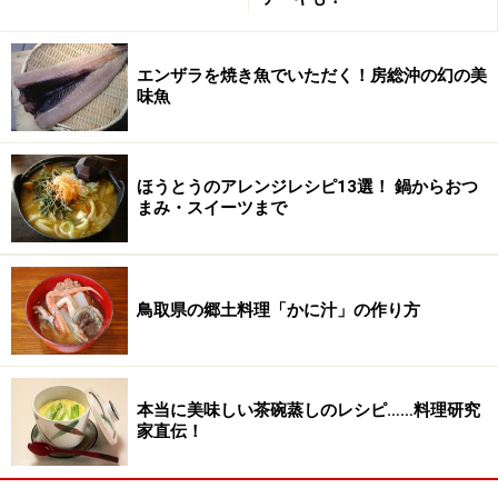
エンザラを焼き魚でいただく！房総沖の幻の美
味魚
ほうとうのアレンジレシピ13選！ 鍋からおつ
まみ・スイーツまで
鳥取県の郷土料理「かに汁」の作り方
本当に美味しい茶碗蒸しのレシピ……料理研究
家直伝！
オーブンで1時間焼く
3