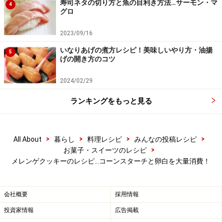
寿司ネタの切り方と魚の目利き方法…サーモン・マ
4
グロ
2023/09/16
いなりあげの煮方レシピ！美味しいやり方・油揚
5
げの開き方のコツ
2024/02/29
ランキングをもっと見る
>
>
>
>
All About
暮らし
料理レシピ
みんなの投稿レシピ
>
お菓子・スイーツのレシピ
メレンゲクッキーのレシピ…コーンスターチと卵白を大量消費！
会社概要
採用情報
投資家情報
広告掲載