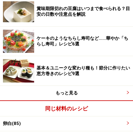
賞味期限切れの豆腐はいつまで食べられる？目
安の日数や注意点を解説
ケーキのようなちらし寿司など……華やか「ち
らし寿司」レシピ6選
基本＆ユニークな変わり種も！節分に作りたい
ワンポイントアドバイス
恵方巻きのレシピ9選
メレンゲを泡立てている途中でコーンスターチを入れて
もっと見る
しまうとメレンゲがボソボソになってしまうので、しっ
かりとしたメレンゲができあがってから必ず入れてくだ
同じ材料のレシピ
さい。
卵白(85)
※記事内容は執筆時点のものです。最新の内容をご確認くださ
い。