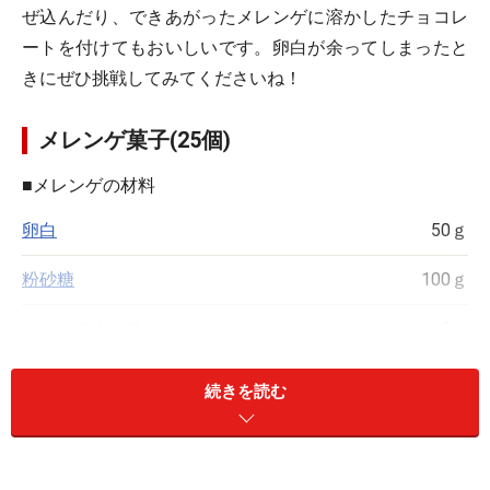
ぜ込んだり、できあがったメレンゲに溶かしたチョコレ
ートを付けてもおいしいです。卵白が余ってしまったと
きにぜひ挑戦してみてくださいね！
メレンゲ菓子(25個)
■
メレンゲの材料
卵白
50ｇ
粉砂糖
100ｇ
コーンスターチ
6ｇ
卵白は新鮮なものを使用しましょう。古い卵白だと、卵
続きを読む
の嫌な臭いが出てしまうことがあります。粉砂糖とコー
ンスターチはそれぞれふるっておいてください。