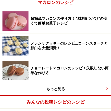
マカロンのレシピ
星の口金をセットした絞り袋に移し替え、クッキングシ
ートを敷いた鉄板の上に「の」の字を書くように絞って
いく。メレンゲは膨らまないので、前後左右が近くても
超簡単マカロンの作り方！ “材料5つだけ”の安
くて簡単お菓子レシピ
くっつく心配はない。
90℃に予熱をしておいたオーブンで、1時間焼く。焼き
上がりの目安はメレンゲの表面を爪でつっついてみて、
メレンゲクッキーのレシピ…コーンスターチと
カンカンと音がする位。
卵白を大量消費！
チョコレートマカロンのレシピ！失敗しない簡
単な作り方
もっと見る
みんなの投稿レシピのレシピ