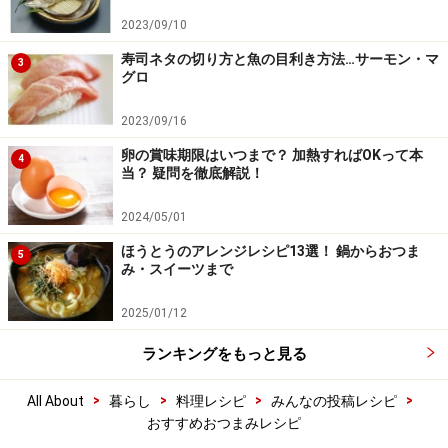
2023/09/10
寿司ネタの切り方と魚の目利き方法…サーモン・マ
3
グロ
2023/09/16
卵の賞味期限はいつまで？ 加熱すればOKって本
4
当？ 疑問を徹底解説！
2024/05/01
ほうとうのアレンジレシピ13選！ 鍋からおつま
5
み・スイーツまで
2025/01/12
ランキングをもっと見る
>
>
>
>
All About
暮らし
料理レシピ
みんなの投稿レシピ
おすすめおつまみレシピ