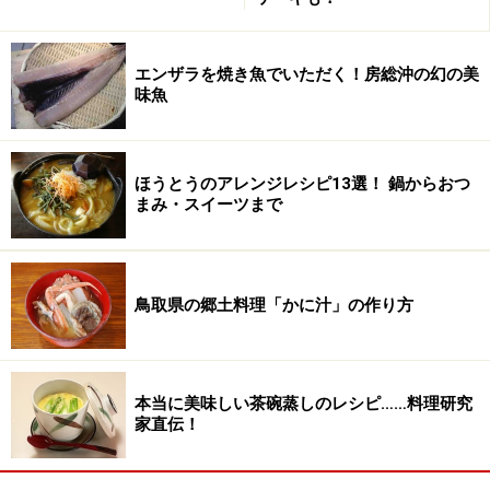
ティラミスの作り方・手順
エンザラを焼き魚でいただく！房総沖の幻の美
■
サヴォイアルディ
味魚
卵黄とグラニュー糖を混ぜ合わせる
1
卵黄にグラニュー糖（15g）を入れ、ホイッパーですり
ほうとうのアレンジレシピ13選！ 鍋からおつ
混ぜる。
まみ・スイーツまで
鳥取県の郷土料理「かに汁」の作り方
本当に美味しい茶碗蒸しのレシピ……料理研究
家直伝！