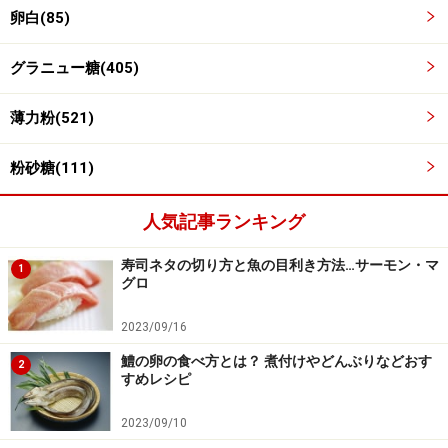
卵白(85)
せる。
グラニュー糖(405)
薄力粉(521)
粉砂糖(111)
人気記事ランキング
寿司ネタの切り方と魚の目利き方法…サーモン・マ
1
グロ
2023/09/16
鱧の卵の食べ方とは？ 煮付けやどんぶりなどおす
2
すめレシピ
2023/09/10