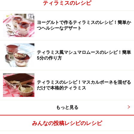
ティラミスのレシピ
ヨーグルトで作るティラミスのレシピ！簡単か
つヘルシーなデザート
ティラミス風マシュマロムースのレシピ！簡単
5分の作り方
卵白とグラニュー糖でメレンゲを作る
2
卵白をハンドミキサーを使って泡立てる。グラニュー糖
ティラミスのレシピ！マスカルポーネを混ぜる
だけで本格的ティラミス
（20g）を2回に分けて加え、安定したメレンゲを作る。
もっと見る
みんなの投稿レシピのレシピ