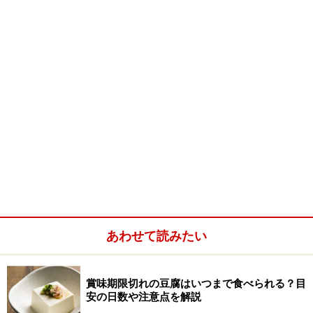
■
サヴォイアルディ
卵黄
1個
卵白
1個
グラニュー糖
35g（15gと20gに分けて計
量する）
薄力粉
30g
粉砂糖
15g
あわせて読みたい
賞味期限切れの豆腐はいつまで食べられる？目
安の日数や注意点を解説