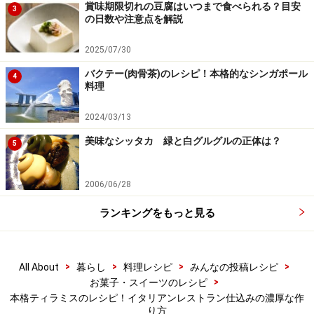
賞味期限切れの豆腐はいつまで食べられる？目安
3
の日数や注意点を解説
生地を絞り袋に入れ、鉄板の上に絞る
4
2025/07/30
1センチの丸口金をつけた絞り袋に3の生地を入れ、オー
バクテー(肉骨茶)のレシピ！本格的なシンガポール
4
料理
ブンシートを敷いた鉄板の上に棒状に絞っていく。絞り
終わったら、上から粉糖を振り、180℃に予熱したオー
2024/03/13
ブンで8分焼成する。
美味なシッタカ 緑と白グルグルの正体は？
5
2006/06/28
ランキングをもっと見る
>
>
>
>
All About
暮らし
料理レシピ
みんなの投稿レシピ
>
お菓子・スイーツのレシピ
本格ティラミスのレシピ！イタリアンレストラン仕込みの濃厚な作
り方