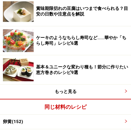
賞味期限切れの豆腐はいつまで食べられる？目
安の日数や注意点を解説
ケーキのようなちらし寿司など……華やか「ち
らし寿司」レシピ6選
基本＆ユニークな変わり種も！節分に作りたい
恵方巻きのレシピ9選
もっと見る
1と2、そして薄力粉を合わせる
3
同じ材料のレシピ
1に2の一部を加え、馴染ませてから残りのメレンゲを全
て入れ、混ぜる。マーブル状に混ざったところで、ふる
卵黄(152)
っておいた薄力粉を加えゴムベラでさっくりと混ぜ合わ