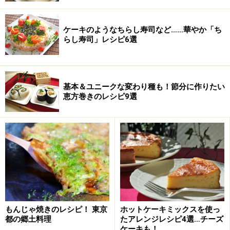
ケーキのようなちらし寿司など……華やか「ち
らし寿司」レシピ6選
■
マスカルポーネのムース
エスプレッソコーヒー
ダブルショットを2杯分
基本＆ユニークな変わり種も！節分に作りたい
恵方巻きのレシピ9選
卵黄
3個
グラニュー糖
55g
マスカルポーネチーズ
200g
生クリーム
100g
ココアパウダー
15g
もんじゃ焼きのレシピ！ 東京
ホットケーキミックスを使っ
都の郷土料理
たアレンジレシピ4選…チーズ
薄力粉はふるっておく。卵は卵黄と卵白に分けておく。
ケーキも！