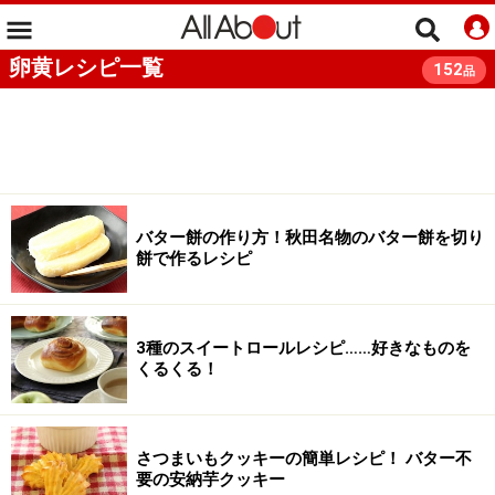
卵黄レシピ一覧
152
品
バター餅の作り方！秋田名物のバター餅を切り
餅で作るレシピ
3種のスイートロールレシピ……好きなものを
くるくる！
さつまいもクッキーの簡単レシピ！ バター不
要の安納芋クッキー