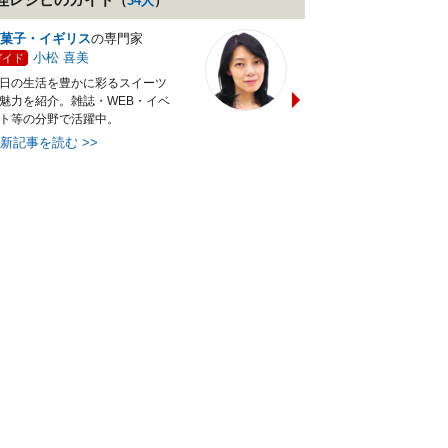
（
34
人
）
菓子・イギリス
の専門家
バランス献立レシピ
の専門
小松 喜美
小沼 明美
ガイド
ガイド
日の生活を豊かに彩るスイーツ
管理栄養士＆フードコーディ
魅力を紹介。雑誌・WEB・イベ
ターの資格を活かし老舗料亭
ト等の分野で活躍中。
万にて商品企画を担当。現・
最新記事を読む
>>
最新記事を読む
>>