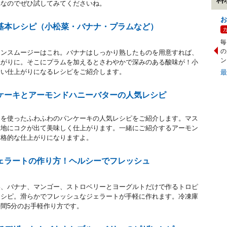
単なのでぜひ試してみてくださいね。
お
基本レシピ（小松菜・バナナ・プラムなど）
毎
の
ーンスムージーはこれ。バナナはしっかり熟したものを用意すれば、
ン
上がりに。そこにプラムを加えるとさわやかで深みのある酸味が！小
ない仕上がりになるレシピをご紹介します。
ケーキとアーモンドハニーバターの人気レシピ
白を使ったふわふわのパンケーキの人気レシピをご紹介します。マス
生地にコクが出て美味しく仕上がります。一緒にご紹介するアーモン
本格的な仕上がりになりますよ。
ェラートの作り方！ヘルシーでフレッシュ
い、バナナ、マンゴー、ストロベリーとヨーグルトだけで作るトロピ
レシピ。滑らかでフレッシュなジェラートが手軽に作れます。冷凍庫
間5分のお手軽作り方です。