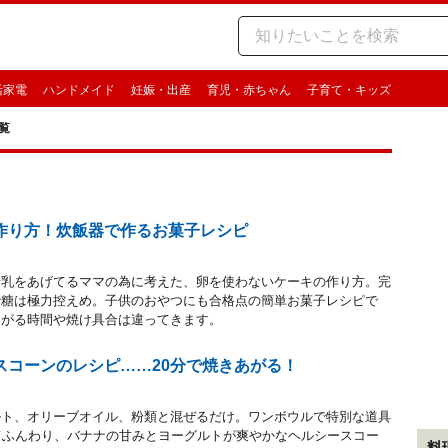
活家電
ハンドメイド
妊娠・出産
育児・赤ちゃん
子育て・キッズ
覧
作り方！炊飯器で作るお菓子レシピ
母乳をあげてるママの為に考えた、卵を使わないケーキの作り方。完
砂糖は極力控えめ。子供のおやつにも合格点の簡単お菓子レシピで
あがる時間や焼け具合は違ってきます。
スコーンのレシピ……20分で焼きあがる！
ルト、オリーブオイル、粉類と混ぜるだけ。ワンボウルで特別な道具
てふんわり、バナナの甘みとヨーグルトが爽やかなヘルシースコー
料