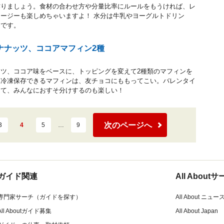
作りましょう。食材の合わせ方や分量比率にルールをもうければ、レ
ージーも楽しめちゃいますよ！ 水分は牛乳やヨーグルトドリン
めです。
ナナッツ、ココアマフィン2種
ツ、ココア味をベースに、トッピングを変えて2種類のマフィンを
く冷凍保存できるマフィンは、友チョコにももってこい。バレンタイ
って、みんなにおすそ分けするのも楽しい！
次のページへ
3
4
5
…
9
ガイド関連
All Abou
専門家サーチ（ガイドを探す）
All About ニュー
All Aboutガイド募集
All About Japan