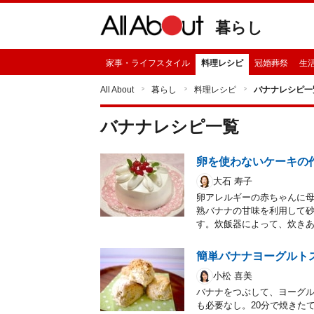
暮らし
家事・ライフスタイル
料理レシピ
冠婚葬祭
生
All About
暮らし
料理レシピ
バナナレシピ一
バナナ
レシピ一覧
卵を使わないケーキの
大石 寿子
卵アレルギーの赤ちゃんに
熟バナナの甘味を利用して
す。炊飯器によって、炊き
簡単バナナヨーグルト
小松 喜美
バナナをつぶして、ヨーグ
も必要なし。20分で焼きた