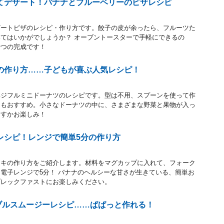
てデザート！バナナとブルーベリーのピザレシピ
ザートピザのレシピ・作り方です。餃子の皮が余ったら、フルーツた
てはいかがでしょうか？ オーブントースターで手軽にできるの
やつの完成です！
の作り方……子どもが喜ぶ人気レシピ！
ベジフルミニドーナツのレシピです。型は不用、スプーンを使って作
にもおすすめ。小さなドーナツの中に、さまざまな野菜と果物が入っ
出すかお楽しみ！
レシピ！レンジで簡単5分の作り方
ーキの作り方をご紹介します。材料をマグカップに入れて、フォーク
電子レンジで5分！ バナナのヘルシーな甘さが生きている、簡単お
ブレックファストにお楽しみください。
ブルスムージーレシピ……ぱぱっと作れる！