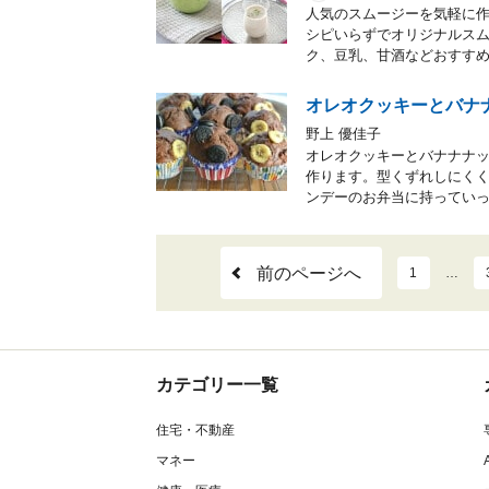
人気のスムージーを気軽に
シピいらずでオリジナルスム
ク、豆乳、甘酒などおすす
オレオクッキーとバナ
野上 優佳子
オレオクッキーとバナナナッ
作ります。型くずれしにく
ンデーのお弁当に持ってい
前のページへ
1
…
カテゴリー一覧
住宅・不動産
マネー