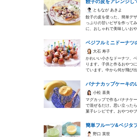
餃子の皮をアレンジし
ともなが あきよ
餃子の皮を使った、簡単デ
っぷりの甘いピザを作ってみ
に、おしゃれで美味しいお
ベジフルミニドーナツ
大石 寿子
かわいい小さなドーナツ、
ります。子供と作るおやつ
ています。中から何が飛び
バナナカップケーキの
小松 喜美
マグカップで作るバナナケ
で混ぜるだけ。思い立ったら
菓子レシピです。おやつや
簡単フルーツ&ベジタ
野口 英世