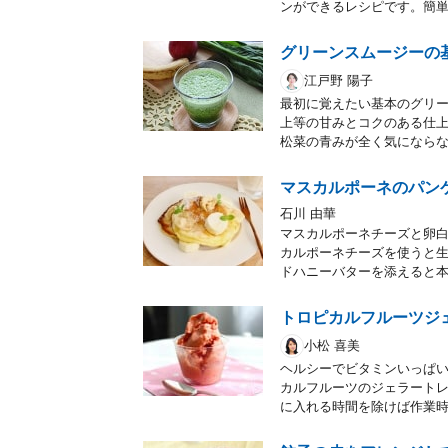
ンができるレシピです。簡
グリーンスムージーの
江戸野 陽子
最初に覚えたい基本のグリ
上等の甘みとコクのある仕
松菜の青みが全く気になら
マスカルポーネのパン
石川 由華
マスカルポーネチーズと卵
カルポーネチーズを使うと
ドハニーバターを添えると
トロピカルフルーツジ
小松 喜美
ヘルシーでビタミンいっぱ
カルフルーツのジェラート
に入れる時間を除けば作業時