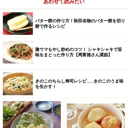
あわせて読みたい
卵
2個
バター餅の作り方！秋田名物のバター餅を切り
牛乳
100cc
餅で作るレシピ
バター
15g
激ウマもやし炒めのコツ！ シャキシャキで旨
味をまとった作り方【周富徳さん奨励】
きのこのちらし寿司レシピ……きのこのうま味
を生かす！
■
アイシング