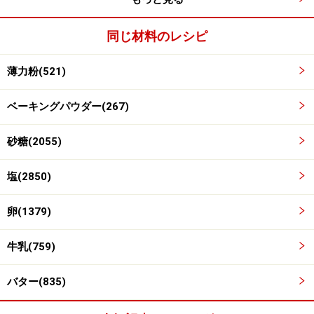
同じ材料のレシピ
薄力粉(521)
ベーキングパウダー(267)
砂糖(2055)
塩(2850)
卵(1379)
果物、野菜、その他のフィリングを切る
2
中に入れる具は大きさをそろえて切る。ミニトマトはヘ
牛乳(759)
タを取り、破裂防止に皮を竹串で突いておく。餅は火が
通り難いので小さめに切る。
バター(835)