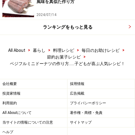
風味を真似た作り方
2024/07/14
ドーナツ生地を作る
3
ランキングをもっと見る
薄力粉とベーキングパウダーをあわせ、泡だて器でグル
グル混ぜる。次に砂糖と塩を加えて混ぜる。
>
>
>
>
All About
暮らし
料理レシピ
毎日のお助けレシピ
塩の量は、小さじ1/3と1/4の間ぐらい
>
節約お菓子レシピ
ベジフルミニドーナツの作り方……子どもが喜ぶ人気レシピ！
会社概要
採用情報
投資家情報
広告掲載
利用規約
プライバシーポリシー
All Aboutについて
著作権・商標・免責
当サイトの情報についての注意
サイトマップ
ヘルプ