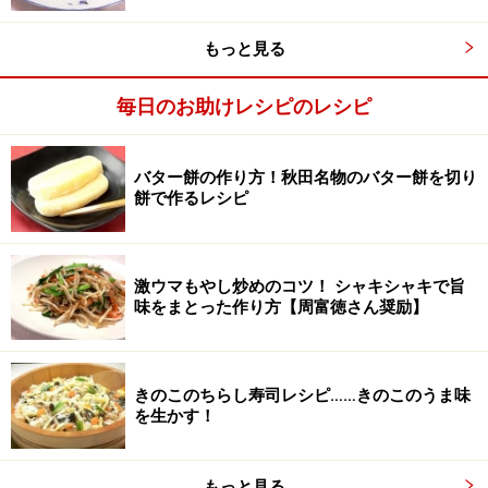
フィリングはこれに限らず、お好みのもの、季節のもの
をお使いください。
もっと見る
ベジフルドーナツの作り方・手順
毎日のお助けレシピのレシピ
■
ベジフルドーナツを作る
バター餅の作り方！秋田名物のバター餅を切り
さつまいもとかぼちゃに火を通す
1
餅で作るレシピ
さつまいもとかぼちゃは、1.5cm角に切る。耐熱容器に
入れてラップをかけ、電子レンジで柔らかくなるまで加
熱する。
激ウマもやし炒めのコツ！ シャキシャキで旨
味をまとった作り方【周富徳さん奨励】
きのこのちらし寿司レシピ……きのこのうま味
を生かす！
もっと見る