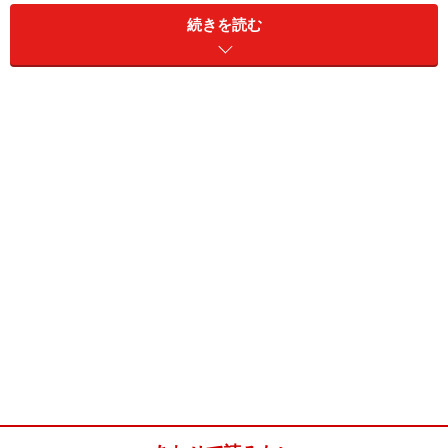
奇をてらわずに、子どもたちが好きそうなものを選んで
続きを読む
入れてあげましょう。
※型は要りません。スプーンで生地をすくって油に落と
します。
ベジフルドーナツ(33～36個分)
■
主材料
薄力粉
200g
ベーキングパウダー
小さじ2
砂糖
75g
塩
小さじ1/3弱