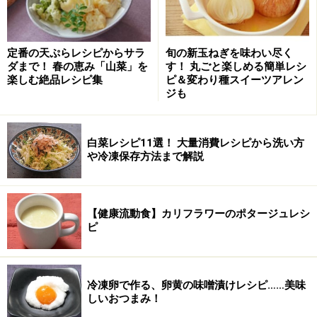
粉砂糖
50g
定番の天ぷらレシピからサラ
旬の新玉ねぎを味わい尽く
いよかん
果汁小さじ2～3（レモン汁
ダまで！ 春の恵み「山菜」を
す！ 丸ごと楽しめる簡単レシ
でも可）
楽しむ絶品レシピ集
ピ＆変わり種スイーツアレン
ジも
■
その他
砂糖
適量
白菜レシピ11選！ 大量消費レシピから洗い方
や冷凍保存方法まで解説
シナモン
少々
トマトケチャップ
少々
【健康流動食】カリフラワーのポタージュレシ
ピ
油
適量
■
フィリング
冷凍卵で作る、卵黄の味噌漬けレシピ……美味
かぼちゃ
50g
しいおつまみ！