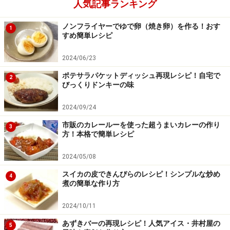
人気記事ランキング
チョコレートはおいしいのですが、揚げているうちに溶
け出すと、油が焦げて汚れるので、入れない方が無難
ノンフライヤーでゆで卵（焼き卵）を作る！おす
1
すめ簡単レシピ
2024/06/23
ポテサラパケットディッシュ再現レシピ！自宅で
2
びっくりドンキーの味
2024/09/24
市販のカレールーを使った超うまいカレーの作り
3
方！本格で簡単レシピ
2024/05/08
スイカの皮できんぴらのレシピ！シンプルな炒め
4
煮の簡単な作り方
2024/10/11
あずきバーの再現レシピ！人気アイス・井村屋の
5