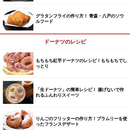
さつまいも
50g
グラタンフライの作り方！ 青森・八戸のソウ
アボカド
1/4個
ルフード
ミニトマト
4個
ドーナツのレシピ
バナナ
1/2本
りんご
1/4個
もちもち紅芋ドーナツのレシピ！もちもちでし
っとり
いよかん
2房
ソーセージ
1/2本
「生ドーナツ」の簡単レシピ！ 揚げないで作
れるふんわりスイーツ
餅
1/2個
チーズ
20g
りんごのフリッターの作り方！プラムリーを使
上記の他に、カラーチョコスプレーを少々使いました。
ったフランスデザート