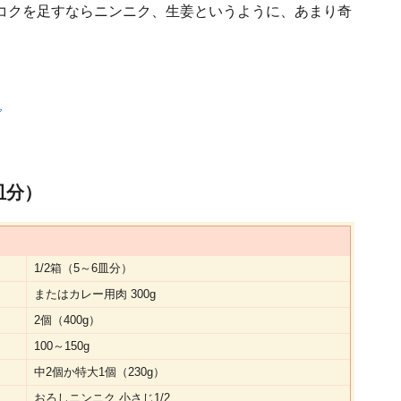
コクを足すならニンニク、生姜というように、あまり奇
で
皿分）
1/2箱（5～6皿分）
またはカレー用肉 300g
2個（400g）
100～150g
中2個か特大1個（230g）
おろしニンニク 小さじ1/2