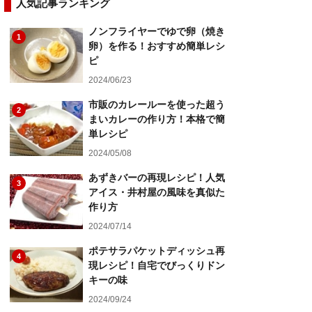
人気記事ランキング
ノンフライヤーでゆで卵（焼き
1
卵）を作る！おすすめ簡単レシ
ピ
2024/06/23
市販のカレールーを使った超う
2
まいカレーの作り方！本格で簡
単レシピ
2024/05/08
あずきバーの再現レシピ！人気
3
アイス・井村屋の風味を真似た
作り方
2024/07/14
ポテサラパケットディッシュ再
4
現レシピ！自宅でびっくりドン
キーの味
2024/09/24