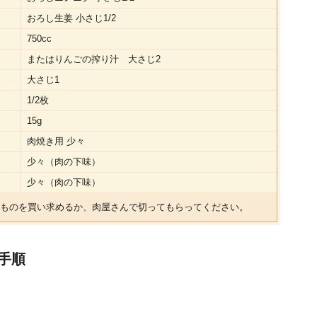
おろし生姜 小さじ1/2
750cc
またはりんごの搾り汁 大さじ2
大さじ1
1/2枚
15g
肉焼き用 少々
少々（肉の下味）
少々（肉の下味）
ものを買い求めるか、肉屋さんで切ってもらってください。
手順