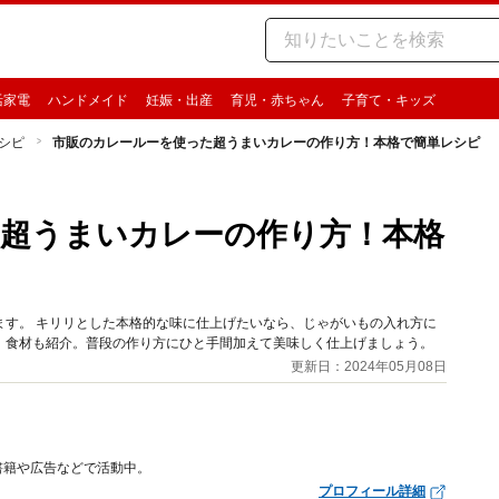
活家電
ハンドメイド
妊娠・出産
育児・赤ちゃん
子育て・キッズ
シピ
市販のカレールーを使った超うまいカレーの作り方！本格で簡単レシピ
超うまいカレーの作り方！本格
ます。 キリリとした本格的な味に仕上げたいなら、じゃがいもの入れ方に
、食材も紹介。普段の作り方にひと手間加えて美味しく仕上げましょう。
更新日：2024年05月08日
書籍や広告などで活動中。
プロフィール詳細