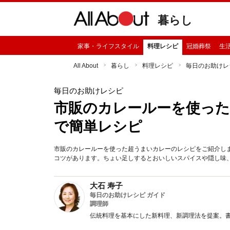
暮らし
家事・ライフスタイル
料理レシピ
冠婚葬祭
生
All About
暮らし
料理レシピ
毎日のお助けレ
毎日のお助けレシピ
市販のカレールーを使った
で簡単レシピ
市販のカレールーを使った超うまいカレーのレシピをご紹介し
コツがあります。ちょい足しするとおいしいスパイスや隠し味
大石 寿子
毎日のお助けレシピ ガイド
調理師
伝統料理を基本にした新料理、新調理法を提案。