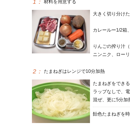
1
：
材料を用意する
大きく切り分けた
カレールー1/2
りんごの搾り汁（
ニンニク、ローリ
2
：
たまねぎはレンジで10分加熱
たまねぎをできる
ラップなしで、電
混ぜ、更に5分加
飴色たまねぎを時