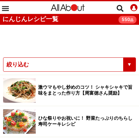
にんじんレシピ一覧
550
品
絞り込む
▼
激ウマもやし炒めのコツ！ シャキシャキで旨
味をまとった作り方【周富徳さん奨励】
ひな祭りやお祝いに！ 野菜たっぷりのちらし
寿司ケーキレシピ