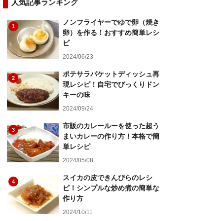
人気記事ランキング
ノンフライヤーでゆで卵（焼き
1
卵）を作る！おすすめ簡単レシ
ピ
2024/06/23
ポテサラパケットディッシュ再
2
現レシピ！自宅でびっくりドン
キーの味
2024/09/24
市販のカレールーを使った超う
3
まいカレーの作り方！本格で簡
単レシピ
2024/05/08
スイカの皮できんぴらのレシ
4
ピ！シンプルな炒め煮の簡単な
作り方
2024/10/11