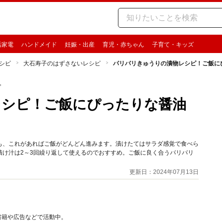
活家電
ハンドメイド
妊娠・出産
育児・赤ちゃん
子育て・キッズ
シピ
大石寿子のはずさないレシピ
パリパリきゅうりの漬物レシピ！ご飯に
ピ
レシピ！ご飯にぴったりな醤油
も、これがあればご飯がどんどん進みます。漬けたてはサラダ感覚で食べら
漬け汁は2～3回繰り返して使えるのでおすすめ。ご飯に良く合うパリパリ
更新日：2024年07月13日
書籍や広告などで活動中。