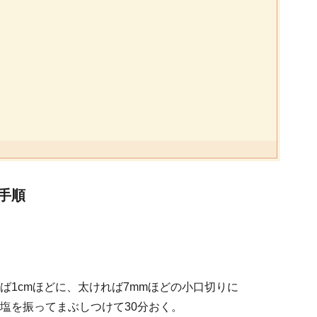
手順
ば1cmほどに、太ければ7mmほどの小口切りに
塩を振ってまぶしつけて30分おく。