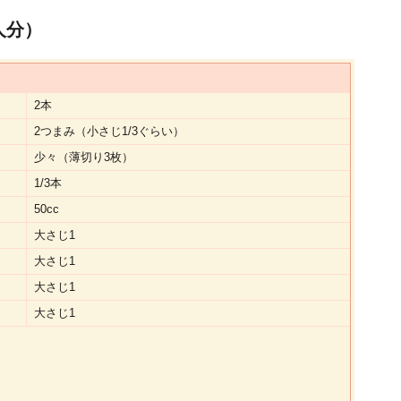
人分）
2本
2つまみ（小さじ1/3ぐらい）
少々（薄切り3枚）
1/3本
50cc
大さじ1
大さじ1
大さじ1
大さじ1