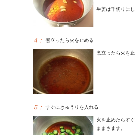
生姜は千切りにし
4
：
煮立ったら火を止める
煮立ったら火を止
5
：
すぐにきゅうりを入れる
火を止めたらすぐ
ままさます。