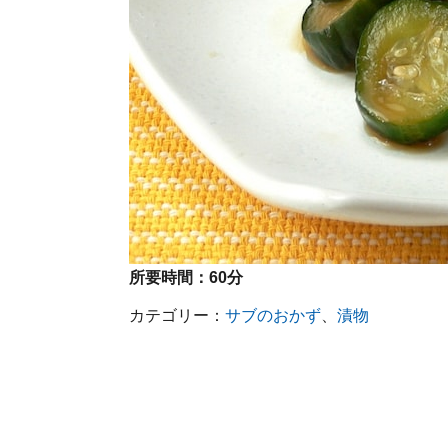
所要時間：
60分
カテゴリー：
サブのおかず
、
漬物