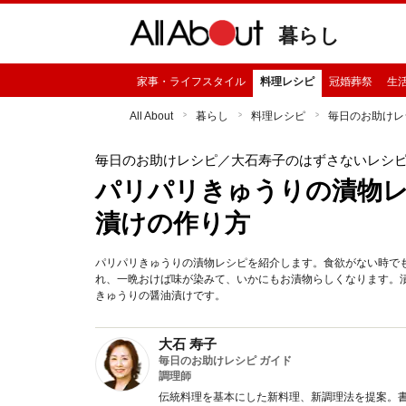
暮らし
家事・ライフスタイル
料理レシピ
冠婚葬祭
生
All About
暮らし
料理レシピ
毎日のお助けレ
毎日のお助けレシピ
／大石寿子のはずさないレシ
パリパリきゅうりの漬物
漬けの作り方
パリパリきゅうりの漬物レシピを紹介します。食欲がない時で
れ、一晩おけば味が染みて、いかにもお漬物らしくなります。
きゅうりの醤油漬けです。
大石 寿子
毎日のお助けレシピ ガイド
調理師
伝統料理を基本にした新料理、新調理法を提案。