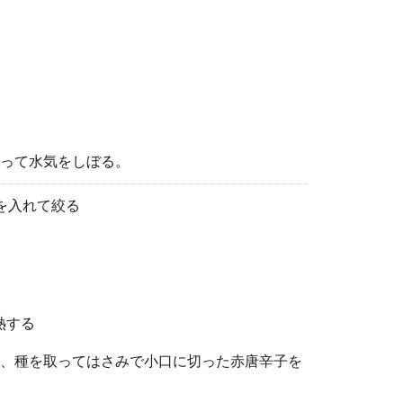
って水気をしぼる。
を入れて絞る
熱する
、種を取ってはさみで小口に切った赤唐辛子を