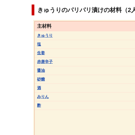
きゅうりのパリパリ漬けの材料（2
主材料
きゅうり
塩
生姜
赤唐辛子
醤油
砂糖
酒
みりん
酢