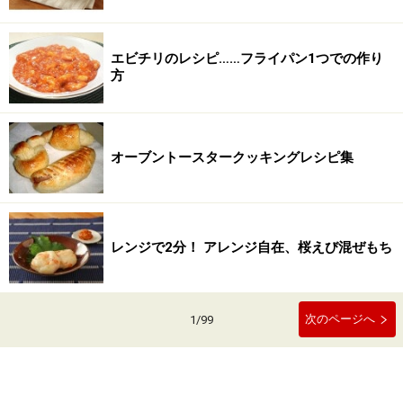
エビチリのレシピ……フライパン1つでの作り
方
オーブントースタークッキングレシピ集
レンジで2分！ アレンジ自在、桜えび混ぜもち
次のページへ
1
/
99