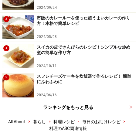
2024/09/24
市販のカレールーを使った超うまいカレーの作り
3
方！本格で簡単レシピ
2024/05/08
スイカの皮できんぴらのレシピ！シンプルな炒め
4
煮の簡単な作り方
2024/10/11
スフレチーズケーキを炊飯器で作るレシピ！ 簡単
5
にふわふわに
2024/06/16
ランキングをもっと見る
>
>
>
>
All About
暮らし
料理レシピ
毎日のお助けレシピ
料理のABC関連情報