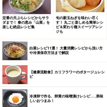
定番の天ぷらレシピからサラ
旬の新玉ねぎを味わい尽く
ダまで！ 春の恵み「山菜」を
す！ 丸ごと楽しめる簡単レシ
楽しむ絶品レシピ集
ピ＆変わり種スイーツアレン
ジも
白菜レシピ11選！ 大量消費レシピから洗い方
や冷凍保存方法まで解説
【健康流動食】カリフラワーのポタージュレシ
ピ
水に1分つけて冷やす
2
水に1分ほどつけて冷やす。
冷凍卵で作る、卵黄の味噌漬けレシピ……美味
しいおつまみ！