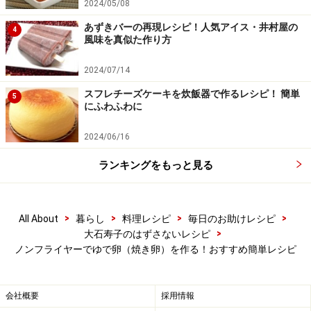
2024/05/08
あずきバーの再現レシピ！人気アイス・井村屋の
4
風味を真似た作り方
2024/07/14
スフレチーズケーキを炊飯器で作るレシピ！ 簡単
5
にふわふわに
2024/06/16
殻の上部を割って、スプーンですくって食べる
5
ランキングをもっと見る
黄身はとろとろの生状態。
>
>
>
>
All About
暮らし
料理レシピ
毎日のお助けレシピ
>
大石寿子のはずさないレシピ
ノンフライヤーでゆで卵（焼き卵）を作る！おすすめ簡単レシピ
会社概要
採用情報