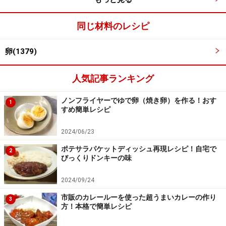
同じ材料のレシピ
■
ノンフライヤーで半熟ゆで卵を作る
卵(1379)
4分加熱後1分冷やせば、半生の半熟卵
4
200度で4分加熱後、すぐに冷水に1分つけて冷ませば、
人気記事ランキング
とろとろ半熟卵になる。
ノンフライヤーでゆで卵（焼き卵）を作る！おす
1
すめ簡単レシピ
2024/06/23
ポテサラパケットディッシュ再現レシピ！自宅で
2
びっくりドンキーの味
2024/09/24
市販のカレールーを使った超うまいカレーの作り
3
方！本格で簡単レシピ