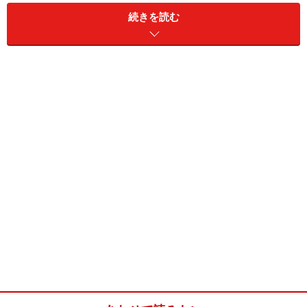
続きを読む
ノンフライゆで卵(3人分)
■
主材料
卵
3個
ノンフライゆで卵の作り方・手順
■
ノンフライヤーでゆで卵を作る
バスケットに卵を入れて5分加熱する
1
バスケットに卵を入れて本体にセットし、200度で5分加
熱し、そのまま12～15分蒸らす。