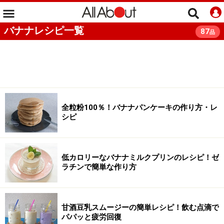
バナナレシピ一覧
87
品
全粒粉100％！バナナパンケーキの作り方・レ
シピ
低カロリーなバナナミルクプリンのレシピ！ゼ
ラチンで簡単な作り方
甘酒豆乳スムージーの簡単レシピ！飲む点滴で
パパッと疲労回復