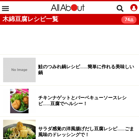
木綿豆腐レシピ一覧
74
品
鮭のつみれ鍋レシピ……簡単に作れる美味しい
鍋
チキンナゲットとバーベキューソースレシ
ピ……豆腐でヘルシー！
サラダ感覚の洋風揚げだし豆腐レシピ……ごま
風味のドレッシングで！